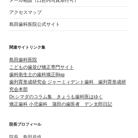
メール相談（口腔内写真添付可）
アクセスマップ
島田歯科医院公式サイト
関連サイトリンク集
島田歯科医院
こどもの歯並び矯正専門サイト
歯科衛生士の歯科矯正Blog
歯列育形成研究会
ジャーミィデント歯科 歯列育形成研
究会本部
Dr.シマダのコラム集 きょうも歯科医はゆく
矯正歯科 小児歯科 蒲田の歯医者 デン太郎日記
院長プロフィール
院長 島田昌也