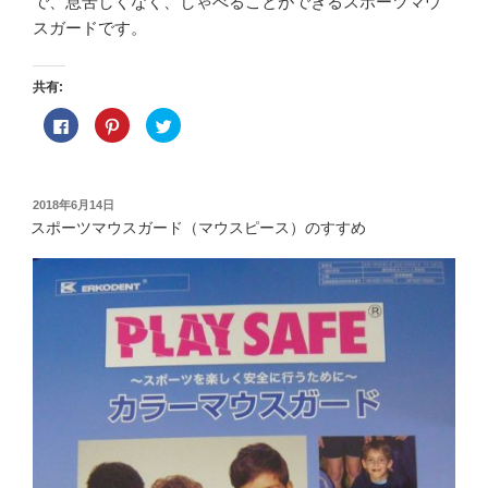
で、息苦しくなく、しゃべることができるスポーツマウ
スガードです。
共有:
F
ク
ク
a
リ
リ
c
ッ
ッ
e
ク
ク
b
し
し
o
て
て
o
P
T
投
2018年6月14日
k
i
w
稿
で
n
i
スポーツマウスガード（マウスピース）のすすめ
共
t
t
日:
有
e
t
す
r
e
る
e
r
に
s
で
は
t
共
ク
で
有
リ
共
(
ッ
有
新
ク
(
し
し
新
い
て
し
ウ
く
い
ィ
だ
ウ
ン
さ
ィ
ド
い
ン
ウ
(
ド
で
新
ウ
開
し
で
き
い
開
ま