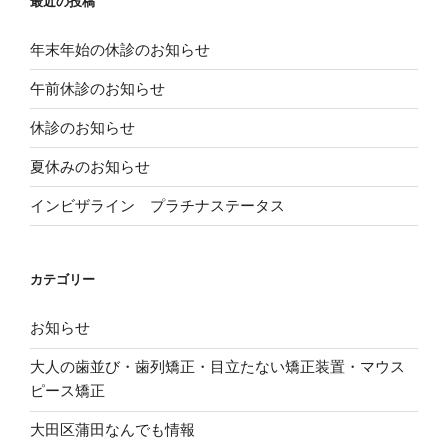
最近の投稿
て
し
ウ
く
い
ィ
だ
ウ
ン
さ
ィ
ド
年末年始の休診のお知らせ
い
ン
ウ
(
ド
で
新
ウ
開
午前休診のお知らせ
し
で
き
い
開
ま
ウ
き
す
休診のお知らせ
ィ
ま
)
ン
す
ド
)
夏休みのお知らせ
ウ
で
開
き
インビザライン プラチナステータス
ま
す
)
カテゴリー
お知らせ
大人の歯並び・歯列矯正・目立たない矯正装置・マウス
ピース矯正
大田区蒲田なんでも情報