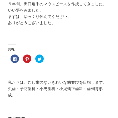
５年間、田口選手のマウスピースを作成してきました。
いい夢をみました。
まずは、ゆっくり休んでください。
ありがとうございました。
共有:
F
ク
ク
a
リ
リ
c
ッ
ッ
e
ク
ク
b
し
し
o
て
て
o
P
T
k
i
w
私たちは、むし歯のないきれいな歯並びを目指します。
で
n
i
共
t
t
虫歯・予防歯科・小児歯科・小児矯正歯科・歯列育形
有
e
t
す
r
e
成。
る
e
r
に
s
で
は
t
共
ク
で
有
リ
共
(
ッ
有
新
ク
(
し
し
新
い