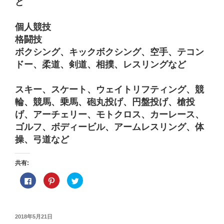
ど
個人競技
格闘技
ボクシング、キックボクシング、空手、テコン
ドー、柔道、剣道、相撲、レスリングなど
スキー、スケート、ウェイトリフティング、競
輪、競馬、乗馬、砲丸投げ、円盤投げ、槍投
げ、アーチェリー、モトクロス、カーレース、
ゴルフ、ボディービル、アームレスリング、体
操、弓道など
共有:
F
ク
ク
a
リ
リ
c
ッ
ッ
e
ク
ク
b
し
し
o
て
て
o
P
T
投
2018年5月21日
k
i
w