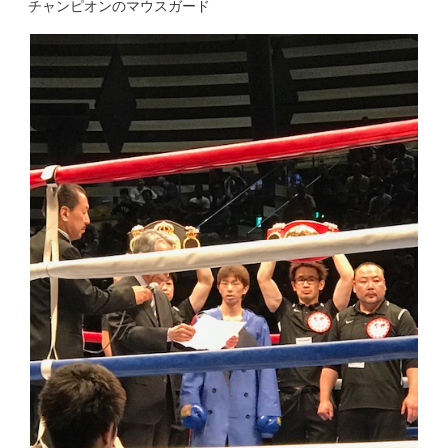
稿
で
n
i
チャンピオンのマウスガード
共
t
t
日:
有
e
t
す
r
e
る
e
r
に
s
で
は
t
共
ク
で
有
リ
共
(
ッ
有
新
ク
(
し
し
新
い
て
し
ウ
く
い
ィ
だ
ウ
ン
さ
ィ
ド
い
ン
ウ
(
ド
で
新
ウ
開
し
で
き
い
開
ま
ウ
き
す
ィ
ま
)
ン
す
ド
)
ウ
で
開
き
ま
す
)