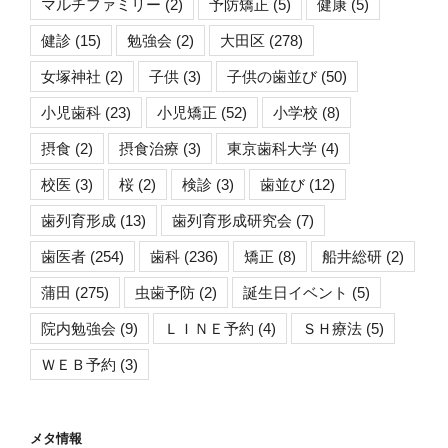
マルチファミリー
(2)
予防矯正
(5)
健康
(5)
健診
(15)
勉強会
(2)
大田区
(278)
女塚神社
(2)
子供
(3)
子供の歯並び
(50)
小児歯科
(23)
小児矯正
(52)
小学校
(8)
摂食
(2)
摂食治療
(3)
東京歯科大学
(4)
校医
(3)
桜
(2)
検診
(3)
歯並び
(12)
歯列育形成
(13)
歯列育形成研究会
(7)
歯医者
(254)
歯科
(236)
矯正
(8)
船井総研
(2)
蒲田
(275)
虫歯予防
(2)
誕生日イベント
(5)
院内勉強会
(9)
ＬＩＮＥ予約
(4)
ＳＨ療法
(5)
ＷＥＢ予約
(3)
メタ情報