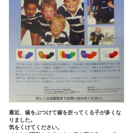
ウ
き
す
ィ
ま
)
ン
す
ド
)
ウ
で
開
き
ま
す
)
最近、歯をぶつけて歯を折ってくる子が多くな
りました。
気をくけてください。