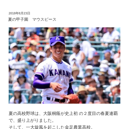
投
2018年8月23日
稿
夏の甲子園 マウスピース
日:
夏の高校野球は、大阪桐蔭が史上初 の２度目の春夏連覇
で、盛り上がりました。
そして、一大旋風を起こした金足農業高校。