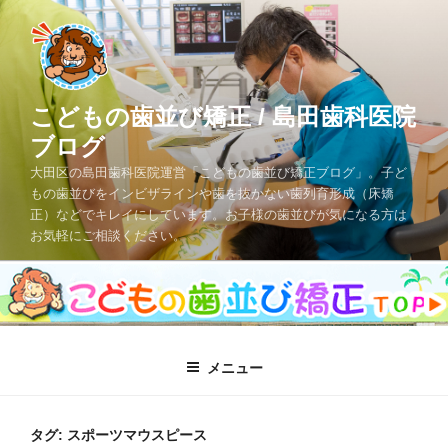
コ
ン
テ
ン
ツ
こどもの歯並び矯正 / 島田歯科医院
へ
ブログ
ス
大田区の島田歯科医院運営「こどもの歯並び矯正ブログ」。子ど
キ
もの歯並びをインビザラインや歯を抜かない歯列育形成（床矯
ッ
正）などでキレイにしています。お子様の歯並びが気になる方は
プ
お気軽にご相談ください。
メニュー
タグ: スポーツマウスピース