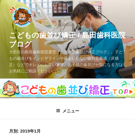
コ
ン
テ
ン
ツ
こどもの歯並び矯正 / 島田歯科医院
へ
ブログ
ス
大田区の島田歯科医院運営「こどもの歯並び矯正ブログ」。子ど
キ
もの歯並びをインビザラインや歯を抜かない歯列育形成（床矯
ッ
正）などでキレイにしています。お子様の歯並びが気になる方は
プ
お気軽にご相談ください。
メニュー
月別: 2019年1月