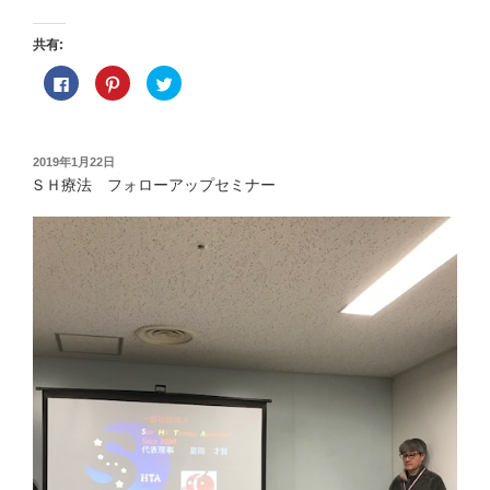
共有:
F
ク
ク
a
リ
リ
c
ッ
ッ
e
ク
ク
b
し
し
o
て
て
o
P
T
投
2019年1月22日
k
i
w
稿
で
n
i
ＳＨ療法 フォローアップセミナー
共
t
t
日:
有
e
t
す
r
e
る
e
r
に
s
で
は
t
共
ク
で
有
リ
共
(
ッ
有
新
ク
(
し
し
新
い
て
し
ウ
く
い
ィ
だ
ウ
ン
さ
ィ
ド
い
ン
ウ
(
ド
で
新
ウ
開
し
で
き
い
開
ま
ウ
き
す
ィ
ま
)
ン
す