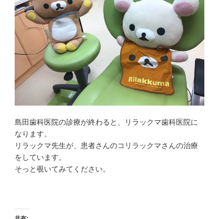
ッ
有
新
ク
(
し
し
新
い
て
し
ウ
く
い
ィ
だ
ウ
ン
さ
ィ
ド
い
ン
ウ
(
ド
で
新
ウ
開
し
で
き
い
開
ま
ウ
き
す
ィ
ま
)
ン
す
ド
)
ウ
で
開
き
ま
島田歯科医院の診療が終わると、リラックマ歯科医院に
す
)
なります。
リラックマ先生が、患者さんのコリラックマさんの治療
をしています。
そっと覗いてみてください。
共有: