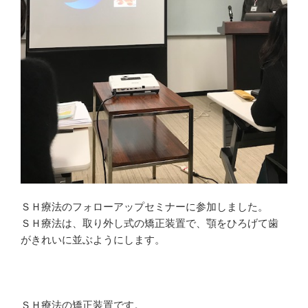
ド
)
ウ
で
開
き
ま
す
)
ＳＨ療法のフォローアップセミナーに参加しました。
ＳＨ療法は、取り外し式の矯正装置で、顎をひろげて歯
がきれいに並ぶようにします。
ＳＨ療法の矯正装置です。