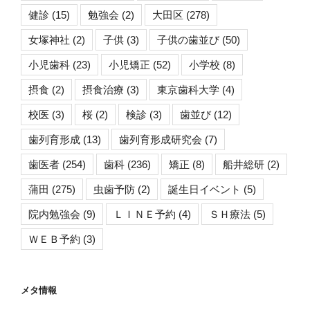
健診
(15)
勉強会
(2)
大田区
(278)
女塚神社
(2)
子供
(3)
子供の歯並び
(50)
小児歯科
(23)
小児矯正
(52)
小学校
(8)
摂食
(2)
摂食治療
(3)
東京歯科大学
(4)
校医
(3)
桜
(2)
検診
(3)
歯並び
(12)
歯列育形成
(13)
歯列育形成研究会
(7)
歯医者
(254)
歯科
(236)
矯正
(8)
船井総研
(2)
蒲田
(275)
虫歯予防
(2)
誕生日イベント
(5)
院内勉強会
(9)
ＬＩＮＥ予約
(4)
ＳＨ療法
(5)
ＷＥＢ予約
(3)
メタ情報