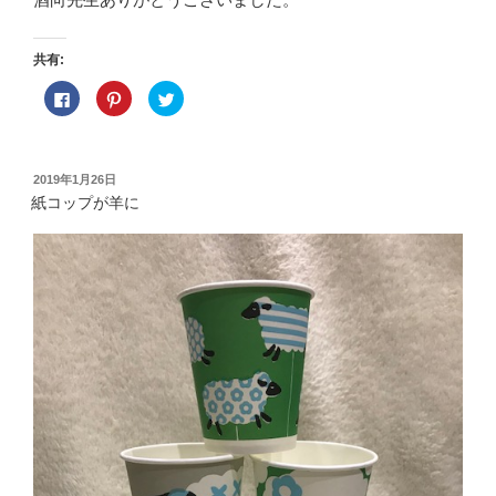
共有:
F
ク
ク
a
リ
リ
c
ッ
ッ
e
ク
ク
b
し
し
o
て
て
o
P
T
投
2019年1月26日
k
i
w
稿
で
n
i
紙コップが羊に
共
t
t
日:
有
e
t
す
r
e
る
e
r
に
s
で
は
t
共
ク
で
有
リ
共
(
ッ
有
新
ク
(
し
し
新
い
て
し
ウ
く
い
ィ
だ
ウ
ン
さ
ィ
ド
い
ン
ウ
(
ド
で
新
ウ
開
し
で
き
い
開
ま
ウ
き
す
ィ
ま
)