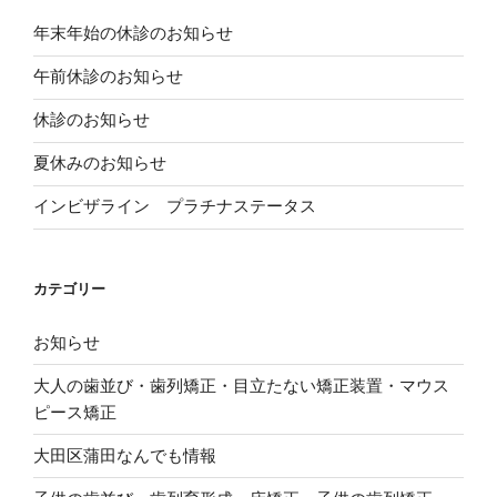
ィ
ま
)
ン
す
ド
)
年末年始の休診のお知らせ
ウ
で
開
午前休診のお知らせ
き
ま
す
休診のお知らせ
)
夏休みのお知らせ
インビザライン プラチナステータス
カテゴリー
お知らせ
大人の歯並び・歯列矯正・目立たない矯正装置・マウス
ピース矯正
大田区蒲田なんでも情報