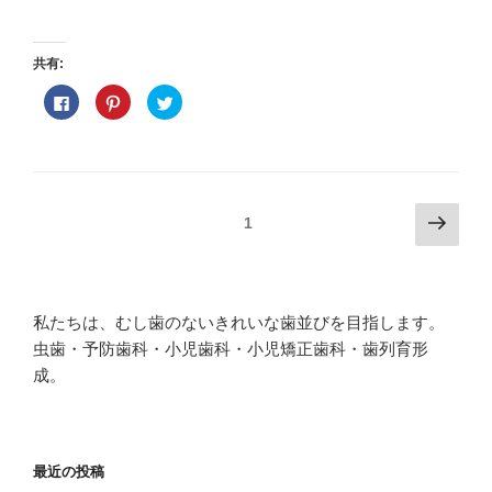
共有:
F
ク
ク
a
リ
リ
c
ッ
ッ
e
ク
ク
b
し
し
o
て
て
o
P
T
k
i
w
で
n
i
投
次
共
t
t
ページ
1
有
e
t
の
す
r
e
稿
る
e
r
ペ
に
s
で
ナ
は
t
共
ー
ク
で
有
ビ
リ
共
(
ジ
ッ
有
新
私たちは、むし歯のないきれいな歯並びを目指します。
ク
(
し
ゲ
し
新
い
虫歯・予防歯科・小児歯科・小児矯正歯科・歯列育形
て
し
ウ
ー
く
い
ィ
成。
だ
ウ
ン
シ
さ
ィ
ド
い
ン
ウ
(
ド
で
ョ
新
ウ
開
し
で
き
ン
い
開
ま
最近の投稿
ウ
き
す