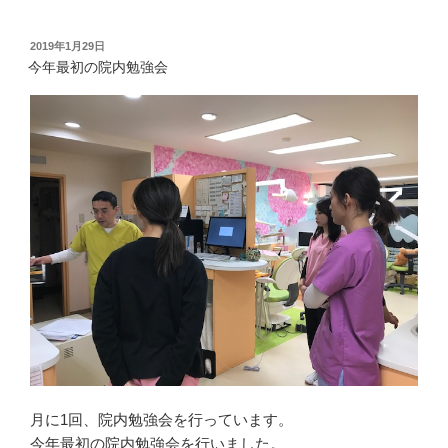
投
2019年1月29日
稿
今年最初の院内勉強会
日:
月に1回、院内勉強会を行っています。
今年最初の院内勉強会を行いました。