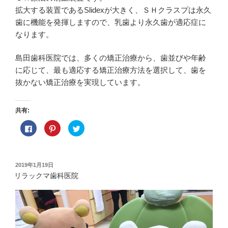
拡大する装置であるSlidexが大きく、ＳＨクラスプは永久
歯に機能を発揮しますので、乳歯より永久歯が適応症に
なります。
島田歯科医院では、多くの矯正治療から、歯並びや年齢
に応じて、最も適応する矯正治療方法を選択して、歯を
抜かない矯正治療を実現しています。
共有:
F
ク
ク
a
リ
リ
c
ッ
ッ
e
ク
ク
b
し
し
o
て
て
o
P
T
投
2019年1月19日
k
i
w
稿
で
n
i
リラックマ歯科医院
共
t
t
日:
有
e
t
す
r
e
る
e
r
に
s
で
は
t
共
ク
で
有
リ
共
(