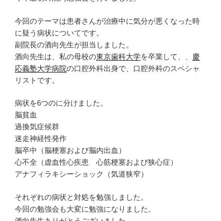
今回のテーマは患者さんが治療中に気分が悪くなった時
に疑う病状についてです。
副院長の酒向先生が担当しました。
酒向先生は、私の母校の
東京歯科大学
を卒業して、、
慶
応義塾大学病院
の口腔外科出身で、口腔外科のスペシャ
リストです。
病状を6つのに分けました。
脳貧血
過換気症候群
迷走神経性発作
脳卒中（脳梗塞および脳内出血）
心不全（虚血性心疾患 心筋梗塞および狭心症）
アナフィラキシーショック（気道狭窄）
それぞれの病状と対処を勉強しました。
今回の勉強会も大変に勉強になりました。
酒向先生ありがとうございました。