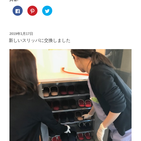
F
ク
ク
a
リ
リ
c
ッ
ッ
e
ク
ク
b
し
し
o
て
て
o
P
T
投
2019年1月17日
k
i
w
稿
で
n
i
新しいスリッパに交換しました
共
t
t
日:
有
e
t
す
r
e
る
e
r
に
s
で
は
t
共
ク
で
有
リ
共
(
ッ
有
新
ク
(
し
し
新
い
て
し
ウ
く
い
ィ
だ
ウ
ン
さ
ィ
ド
い
ン
ウ
(
ド
で
新
ウ
開
し
で
き
い
開
ま
ウ
き
す
ィ
ま
)
ン
す
ド
)
ウ
で