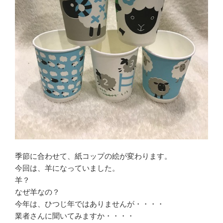
ン
す
ド
)
ウ
で
開
き
ま
す
)
季節に合わせて、紙コップの絵が変わります。
今回は、羊になっていました。
羊？
なぜ羊なの？
今年は、ひつじ年ではありませんが・・・・
業者さんに聞いてみますか・・・・