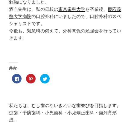
勉強になりました。
酒向先生は、私の母校の
東京歯科大学
を卒業後、
慶応義
塾大学病院
の口腔外科にいましたので、口腔外科のスペ
シャリストです。
今後も、緊急時の備えて、外科関係の勉強会を行ってい
きます。
共有:
F
ク
ク
a
リ
リ
c
ッ
ッ
e
ク
ク
b
し
し
o
て
て
o
P
T
k
i
w
私たちは、むし歯のないきれいな歯並びを目指します。
で
n
i
共
t
t
虫歯・予防歯科・小児歯科・小児矯正歯科・歯列育形
有
e
t
す
r
e
成。
る
e
r
に
s
で
は
t
共
ク
で
有