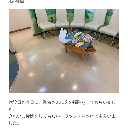
稿
で
n
i
床の掃除
共
t
t
日:
有
e
t
す
r
e
る
e
r
に
s
で
は
t
共
ク
で
有
リ
共
(
ッ
有
新
ク
(
し
し
新
い
て
し
ウ
く
い
ィ
だ
ウ
ン
さ
ィ
ド
い
ン
ウ
(
ド
で
新
ウ
開
し
で
き
い
開
ま
ウ
き
す
ィ
ま
)
ン
す
ド
)
ウ
で
開
き
ま
休診日の昨日に、業者さんに床の掃除をしてもらいまし
す
)
た。
きれいに掃除をしてもらい、ワックスをかけてもらいま
した。