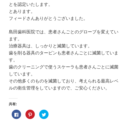
とを認定いたします。
とあります。
フィードさんありがとうございました。
島田歯科医院では、患者さんごとのグローブを変えてい
ます。
治療器具は、しっかりと滅菌しています。
歯を削る器具のタービンも患者さんごとに滅菌していま
す。
歯のクリーニングで使うスケーラも患者さんごとに滅菌
しています。
その他多くのものを滅菌しており、考えられる最高レベ
ルの衛生管理をしていますので、ご安心ください。
共有:
F
ク
ク
a
リ
リ
c
ッ
ッ
e
ク
ク
b
し
し
o
て
て