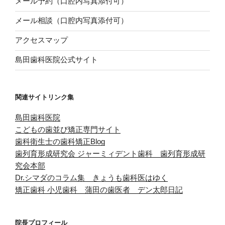
メール予約（口腔内写真添付可）
メール相談（口腔内写真添付可）
アクセスマップ
島田歯科医院公式サイト
関連サイトリンク集
島田歯科医院
こどもの歯並び矯正専門サイト
歯科衛生士の歯科矯正Blog
歯列育形成研究会
ジャーミィデント歯科 歯列育形成研
究会本部
Dr.シマダのコラム集 きょうも歯科医はゆく
矯正歯科 小児歯科 蒲田の歯医者 デン太郎日記
院長プロフィール