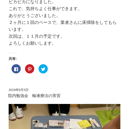
ピカピカになりました。
これで、気持ちよく仕事ができます。
ありがとうございました。
２ヶ月に１回のペースで、業者さんに床掃除をしてもら
います。
次回は、１１月の予定です。
よろしくお願いします。
共有:
F
ク
ク
a
リ
リ
c
ッ
ッ
e
ク
ク
b
し
し
o
て
て
o
P
T
投
2019年9月3日
k
i
w
稿
で
n
i
院内勉強会 輸液療法の実習
共
t
t
日:
有
e
t
す
r
e
る
e
r
に
s
で
は
t
共
ク
で
有
リ
共
(
ッ
有
新