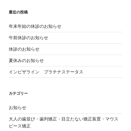
リ
共
(
ッ
有
新
ク
(
し
し
新
い
最近の投稿
て
し
ウ
く
い
ィ
だ
ウ
ン
さ
ィ
ド
年末年始の休診のお知らせ
い
ン
ウ
(
ド
で
新
ウ
開
午前休診のお知らせ
し
で
き
い
開
ま
ウ
き
す
休診のお知らせ
ィ
ま
)
ン
す
ド
)
夏休みのお知らせ
ウ
で
開
き
インビザライン プラチナステータス
ま
す
)
カテゴリー
お知らせ
大人の歯並び・歯列矯正・目立たない矯正装置・マウス
ピース矯正