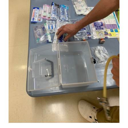
ク
(
し
し
新
い
て
し
ウ
く
い
ィ
だ
ウ
ン
さ
ィ
ド
い
ン
ウ
(
ド
で
新
ウ
開
し
で
き
い
開
ま
ウ
き
す
ィ
ま
)
ン
す
ド
)
ウ
で
開
き
ま
す
)