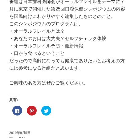
番組は日本歯科医師会がオーラルフレイルをテーマに７
月に東京で開催した第25回口腔保健シンポジウムの内容
を国民向けにわかりやすく編集したものとのこと。
このシンポジウムのプログラムは、
・オーラルフレイルとは？
・あなたのお口は大丈夫？セルフチェック体験
・オーラルフレイル予防・最新情報
・口から食べるということ
だったので高齢になっても健康でありたいとお考えの方
には参考になる番組だと思います。
ご興味のある方はぜひご覧ください。
共有:
F
ク
ク
a
リ
リ
c
ッ
ッ
e
ク
ク
b
し
し
o
て
て
o
P
T
投
2019年9月5日
k
i
w