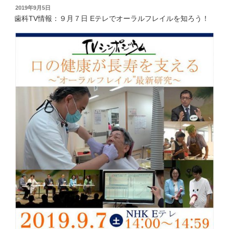
o
P
T
投
2019年9月5日
k
i
w
稿
で
n
i
歯科TV情報：９月７日 Eテレでオーラルフレイルを知ろう！
共
t
t
日:
有
e
t
す
r
e
る
e
r
に
s
で
は
t
共
ク
で
有
リ
共
(
ッ
有
新
ク
(
し
し
新
い
て
し
ウ
く
い
ィ
だ
ウ
ン
さ
ィ
ド
い
ン
ウ
(
ド
で
新
ウ
開
し
で
き
い
開
ま
ウ
き
す
ィ
ま
)
ン
す
ド
)
ウ
で
開
き
ま
す
)