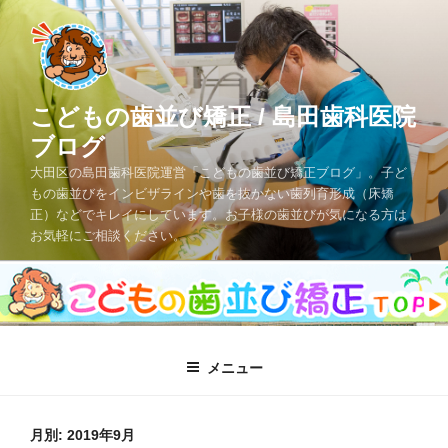
コ
ン
テ
ン
ツ
こどもの歯並び矯正 / 島田歯科医院
へ
ブログ
ス
大田区の島田歯科医院運営「こどもの歯並び矯正ブログ」。子ど
キ
もの歯並びをインビザラインや歯を抜かない歯列育形成（床矯
ッ
正）などでキレイにしています。お子様の歯並びが気になる方は
プ
お気軽にご相談ください。
メニュー
月別: 2019年9月