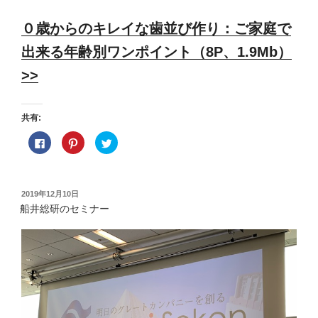
０歳からのキレイな歯並び作り：ご家庭で
出来る年齢別ワンポイント（8P、1.9Mb）
>>
共有:
F
ク
ク
a
リ
リ
c
ッ
ッ
e
ク
ク
b
し
し
o
て
て
o
P
T
投
2019年12月10日
k
i
w
稿
で
n
i
船井総研のセミナー
共
t
t
日:
有
e
t
す
r
e
る
e
r
に
s
で
は
t
共
ク
で
有
リ
共
(
ッ
有
新
ク
(
し
し
新
い
て
し
ウ