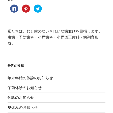
F
ク
ク
a
リ
リ
c
ッ
ッ
e
ク
ク
b
し
し
o
て
て
o
P
T
k
i
w
私たちは、むし歯のないきれいな歯並びを目指します。
で
n
i
共
t
t
虫歯・予防歯科・小児歯科・小児矯正歯科・歯列育形
有
e
t
す
r
e
成。
る
e
r
に
s
で
は
t
共
ク
で
有
リ
共
(
ッ
有
新
ク
(
し
し
新
い
最近の投稿
て
し
ウ
く
い
ィ
だ
ウ
ン
さ
ィ
ド
年末年始の休診のお知らせ
い
ン
ウ
(
ド
で
新
ウ
開
午前休診のお知らせ
し
で
き
い
開
ま
ウ
き
す
休診のお知らせ
ィ
ま
)
ン
す
ド
)
夏休みのお知らせ
ウ
で