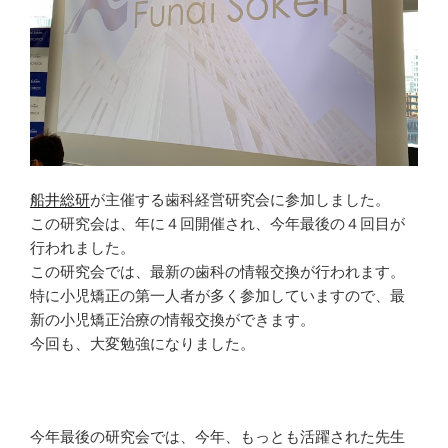
く
い
ィ
だ
ウ
ン
さ
ィ
ド
い
ン
ウ
(
ド
で
新
ウ
開
し
で
き
い
開
ま
ウ
き
す
ィ
ま
)
ン
す
ド
)
ウ
で
開
き
ま
船井総研
が主催する歯科経営研究会に参加しました。
す
)
この研究会は、年に４回開催され、今年最後の４回目が
行われました。
この研究会では、最新の歯科の情報交換が行われます。
特に小児矯正の第一人者が多く参加していますので、最
新の小児矯正治療の情報交換ができます。
今回も、大変勉強になりました。
今年最後の研究会では、今年、もっとも活躍された先生