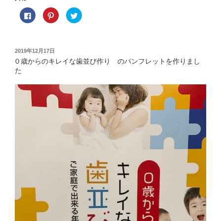
F
ク
ク
a
リ
リ
c
ッ
ッ
e
ク
ク
b
し
し
o
て
て
o
P
T
投
2019年12月17日
k
i
w
稿
で
n
i
０歳からのキレイな歯並び作り のパンフレットを作りまし
共
t
t
日:
た
有
e
t
す
r
e
る
e
r
に
s
で
は
t
共
ク
で
有
リ
共
(
ッ
有
新
ク
(
し
し
新
い
て
し
ウ
く
い
ィ
だ
ウ
ン
さ
ィ
ド
い
ン
ウ
(
ド
で
新
ウ
開
し
で
き
い
開
ま
ウ
き
す
ィ
ま
)
ン
す
ド
)
ウ
で
開