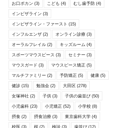
お口ポカン
(3)
こども
(4)
むし歯予防
(4)
インビザライン
(3)
インビザライン・ファースト
(15)
インフルエンザ
(2)
オンライン診療
(3)
オーラルフレイル
(2)
キッズルーム
(4)
スポーツマウスピース
(3)
セミナー
(3)
マウスガード
(3)
マウスピース矯正
(5)
マルチファミリー
(2)
予防矯正
(5)
健康
(5)
健診
(15)
勉強会
(2)
大田区
(278)
女塚神社
(2)
子供
(3)
子供の歯並び
(50)
小児歯科
(23)
小児矯正
(52)
小学校
(8)
摂食
(2)
摂食治療
(3)
東京歯科大学
(4)
校医
(3)
桜
(2)
検診
(3)
歯並び
(12)