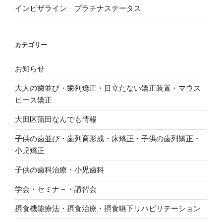
開
き
インビザライン プラチナステータス
ま
す
)
カテゴリー
お知らせ
大人の歯並び・歯列矯正・目立たない矯正装置・マウス
ピース矯正
大田区蒲田なんでも情報
子供の歯並び・歯列育形成・床矯正・子供の歯列矯正・
小児矯正
子供の歯科治療・小児歯科
学会・セミナ－・講習会
摂食機能療法・摂食治療・摂食嚥下リハビリテーション