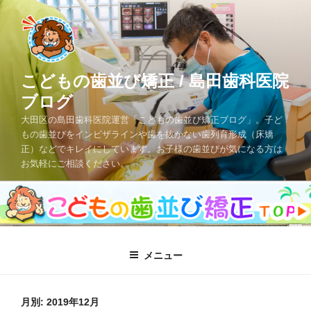
コ
ン
テ
ン
ツ
こどもの歯並び矯正 / 島田歯科医院
へ
ブログ
ス
大田区の島田歯科医院運営「こどもの歯並び矯正ブログ」。子ど
キ
もの歯並びをインビザラインや歯を抜かない歯列育形成（床矯
ッ
正）などでキレイにしています。お子様の歯並びが気になる方は
プ
お気軽にご相談ください。
メニュー
月別: 2019年12月