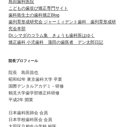
島田歯科医院
こどもの歯並び矯正専門サイト
歯科衛生士の歯科矯正Blog
歯列育形成研究会
ジャーミィデント歯科 歯列育形成研
究会本部
Dr.シマダのコラム集 きょうも歯科医はゆく
矯正歯科 小児歯科 蒲田の歯医者 デン太郎日記
院長プロフィール
院長 島田昌也
昭和62年 東京歯科大学 卒業
国際デンタルアカデミ－研修
鶴見大学歯学部矯正科研修
平成2年 開業
日本歯科医師会 会員
日本学校歯科医会 会員
大田区立相生小学校 校医