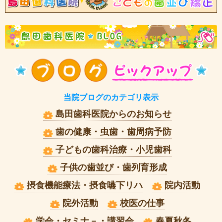
ブ
当院ブログのカテゴリ表示
島田歯科医院からのお知らせ
歯の健康・虫歯・歯周病予防
子どもの歯科治療・小児歯科
子供の歯並び・歯列育形成
摂食機能療法・摂食嚥下リハ
院内活動
院外活動
校医の仕事
学会・セミナ－・講習会
春夏秋冬