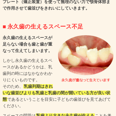
プレート（矯正装置）を使って無理のない力で顎骨体部ま
で作用させて歯並びをきれいにしていきます。
■ 永久歯の生えるスペース不足
永久歯の生えるスペースが
足らない場合も歯と歯が重
なって生えてしまいます。
しかし永久歯の生えるスペ
ースがあるかどうかは、乳
歯列の時にはなかなかわか
りにくいものです。
そのため、
乳歯列期はきれ
いな歯並びよりも乳歯と乳歯の間が開いている方が良い状
態
であるということを目安に子どもの歯並びを見てあげて
ください。
スペースの問題は
乳歯より大きな永久歯が生える
ことを考