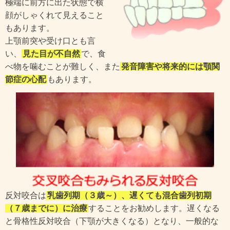
極端に前方に出た状態で横
顔がしゃくれて見えること
もあります。
上顎前突や受け口とも言
い、
見た目が不自然
で、食
べ物を噛むことが難しく、また
発音障害や将来的には顎関
節症の心配
もあります。
反対咬合は
乳歯列期（３歳～）、遅くても混合歯列初期
（７歳までに）に治療
することをお勧めします。遅くなる
と骨格性反対咬合（下顎が大きくなる）となり、一般的な