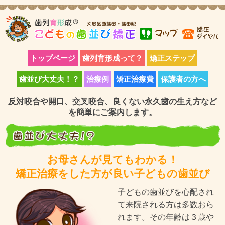
トップページ
歯列育形成って？
矯正ステップ
歯並び大丈夫！？
治療例
矯正治療費
保護者の方へ
反対咬合や開口、交叉咬合、良くない永久歯の生え方など
を簡単にご案内します。
お母さんが見てもわかる！
矯正治療をした方が良い子どもの歯並び
子どもの歯並びを心配され
て来院される方は多数おら
れます。その年齢は３歳や