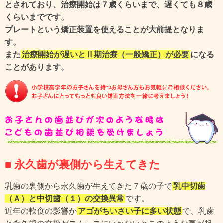
とされており、治療開始は７歳くらいまで、遅くても８歳
くらいまでです。
プレートという矯正装置を使えることが大前提となりま
す。
また
治療開始が遅いとⅡ期治療（一般矯正）が必要
になる
ことがあります。
■ 永久歯が裏側から生えてきた
乳歯の裏側から永久歯が生えてきた７歳の子で
乳中切歯
（Ａ）と中切歯（１）の交換異常
です。
近年の軟食の影響か
アゴがちいさい子に多い状態
で、乳歯