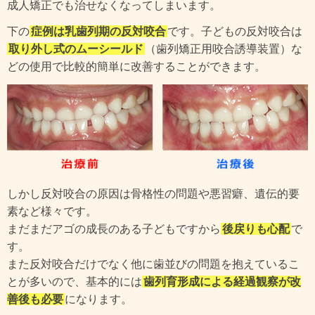
成人矯正でも治せなくなってしまいます。
下の
症例は乳歯列期の反対咬合
です。子どもの反対咬合は
取り外し式のムーシールド
（歯列矯正用咬合誘導装置）な
どの使用で比較的簡単に改善することができます。
しかし反対咬合の原因は骨格性の問題や悪習癖、遺伝的要
素など様々です。
まだまだアゴの成長のある子どもですから
後戻りも心配
で
す。
また反対咬合だけでなく他に歯並びの問題を抱えているこ
とが多いので、基本的には
歯列育形成による経過観察が改
善後も必要
になります。