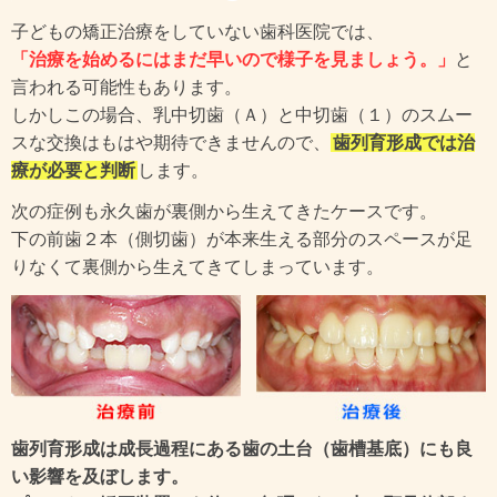
子どもの矯正治療をしていない歯科医院では、
「治療を始めるにはまだ早いので様子を見ましょう。」
と
言われる可能性もあります。
しかしこの場合、乳中切歯（Ａ）と中切歯（１）のスムー
スな交換はもはや期待できませんので、
歯列育形成では治
療が必要と判断
します。
次の症例も永久歯が裏側から生えてきたケースです。
下の前歯２本（側切歯）が本来生える部分のスペースが足
りなくて裏側から生えてきてしまっています。
歯列育形成は成長過程にある歯の土台（歯槽基底）にも良
い影響を及ぼします。