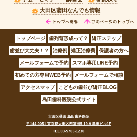
大田区蒲田なんでも情報
トップページ
歯列育形成って？
矯正ステップ
歯並び大丈夫！？
治療例
矯正治療費
保護者の方へ
メールフォームで予約
スマホ専用LINE予約
初めての方専用WEB予約
メールフォームで相談
アクセスマップ
こどもの歯並び矯正BLOG
島田歯科医院公式サイト
大田区蒲田 島田歯科医院
〒144-0051 東京都大田区西蒲田5-19-9 島田ビル1F
TEL 03-5703-1230