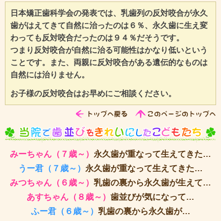
日本矯正歯科学会の発表では、乳歯列の反対咬合が永久
歯がはえてきて自然に治ったのは６％、永久歯に生え変
わっても反対咬合だったのは９４％だそうです。
つまり反対咬合が自然に治る可能性はかなり低いという
ことです。また、両親に反対咬合がある遺伝的なものは
自然には治りません。
お子様の反対咬合はお早めにご相談ください。
みーちゃん（７歳～）
永久歯が重なって生えてきた…
うー君（７歳～）
永久歯が重なって生えてきた…
みつちゃん（６歳～）
乳歯の裏から永久歯が生えて…
あすちゃん（８歳～）
歯並びが気になって…
ふー君（６歳～）
乳歯の裏から永久歯が…