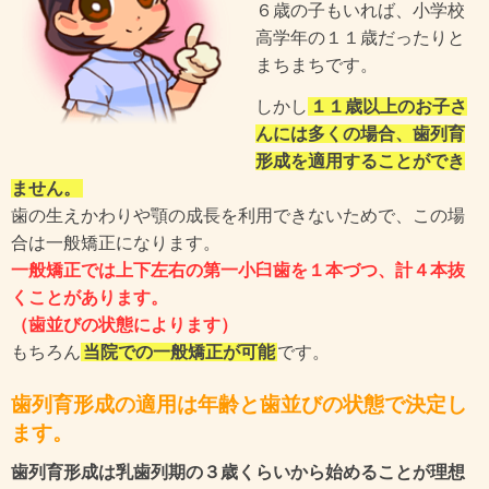
６歳の子もいれば、小学校
高学年の１１歳だったりと
まちまちです。
しかし
１１歳以上のお子さ
んには多くの場合、歯列育
形成を適用することができ
ません。
歯の生えかわりや顎の成長を利用できないためで、この場
合は一般矯正になります。
一般矯正では上下左右の第一小臼歯を１本づつ、計４本抜
くことがあります。
（歯並びの状態によります）
もちろん
当院での一般矯正が可能
です。
歯列育形成の適用は年齢と歯並びの状態で決定し
ます。
歯列育形成は乳歯列期の３歳くらいから始めることが理想