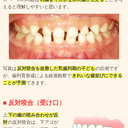
えると理解しやすいと思います。
写真は
反対咬合を改善した乳歯列期の子ども
の症例です
が、歯列育形成による経過観察で
きれいな歯並びにできる
ことが予測
できます。
■ 反対咬合（受け口）
上
下の歯の咬み合わせが反
対
の反対咬合は、下アゴが