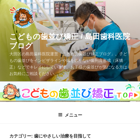
コ
ン
テ
ン
ツ
こどもの歯並び矯正 / 島田歯科医院
へ
ブログ
ス
大田区の島田歯科医院運営「こどもの歯並び矯正ブログ」。子ど
キ
もの歯並びをインビザラインや歯を抜かない歯列育形成（床矯
ッ
正）などでキレイにしています。お子様の歯並びが気になる方は
プ
お気軽にご相談ください。
メニュー
カテゴリー: 歯にやさしい治療を目指して