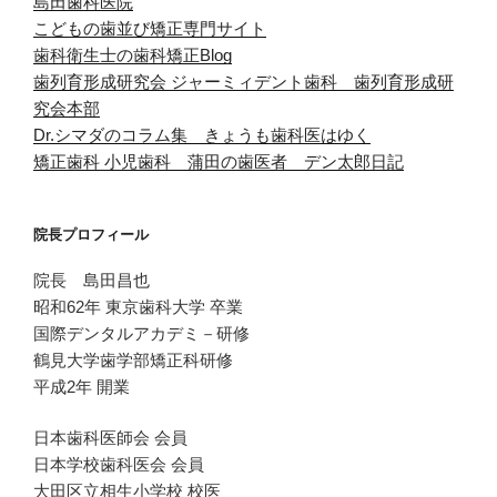
島田歯科医院
こどもの歯並び矯正専門サイト
歯科衛生士の歯科矯正Blog
歯列育形成研究会
ジャーミィデント歯科 歯列育形成研
究会本部
Dr.シマダのコラム集 きょうも歯科医はゆく
矯正歯科 小児歯科 蒲田の歯医者 デン太郎日記
院長プロフィール
院長 島田昌也
昭和62年 東京歯科大学 卒業
国際デンタルアカデミ－研修
鶴見大学歯学部矯正科研修
平成2年 開業
日本歯科医師会 会員
日本学校歯科医会 会員
大田区立相生小学校 校医