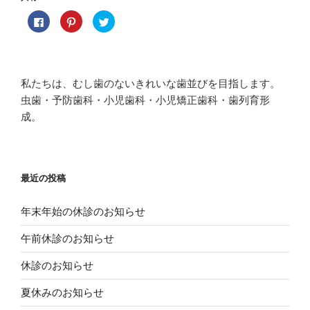
F
ク
ク
a
リ
リ
c
ッ
ッ
e
ク
ク
b
し
し
o
て
て
o
P
T
k
i
w
私たちは、むし歯のないきれいな歯並びを目指します。
で
n
i
共
t
t
虫歯・予防歯科・小児歯科・小児矯正歯科・歯列育形
有
e
t
す
r
e
成。
る
e
r
に
s
で
は
t
共
ク
で
有
リ
共
(
ッ
有
新
ク
(
し
し
新
い
最近の投稿
て
し
ウ
く
い
ィ
だ
ウ
ン
さ
ィ
ド
年末年始の休診のお知らせ
い
ン
ウ
(
ド
で
新
ウ
開
午前休診のお知らせ
し
で
き
い
開
ま
ウ
き
す
休診のお知らせ
ィ
ま
)
ン
す
ド
)
夏休みのお知らせ
ウ
で
開