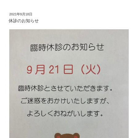
投
2021年9月18日
稿
休診のお知らせ
日: