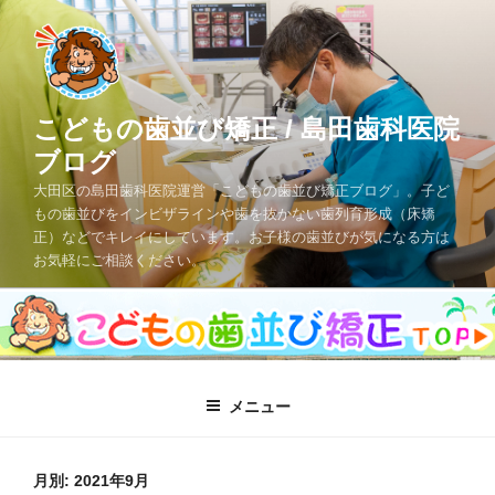
コ
ン
テ
ン
ツ
こどもの歯並び矯正 / 島田歯科医院
へ
ブログ
ス
大田区の島田歯科医院運営「こどもの歯並び矯正ブログ」。子ど
キ
もの歯並びをインビザラインや歯を抜かない歯列育形成（床矯
ッ
正）などでキレイにしています。お子様の歯並びが気になる方は
プ
お気軽にご相談ください。
メニュー
月別: 2021年9月