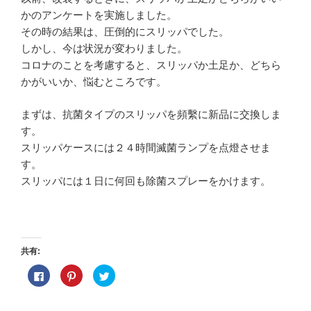
かのアンケートを実施しました。
その時の結果は、圧倒的にスリッパでした。
しかし、今は状況が変わりました。
コロナのことを考慮すると、スリッパか土足か、どちら
かがいいか、悩むところです。
まずは、抗菌タイプのスリッパを頻繫に新品に交換しま
す。
スリッパケースには２４時間滅菌ランプを点燈させま
す。
スリッパには１日に何回も除菌スプレーをかけます。
共有:
F
ク
ク
a
リ
リ
c
ッ
ッ
e
ク
ク
b
し
し