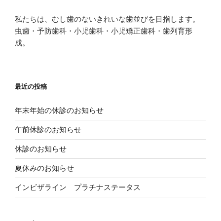
o
て
て
o
P
T
k
i
w
私たちは、むし歯のないきれいな歯並びを目指します。
で
n
i
共
t
t
虫歯・予防歯科・小児歯科・小児矯正歯科・歯列育形
有
e
t
す
r
e
成。
る
e
r
に
s
で
は
t
共
ク
で
有
リ
共
(
ッ
有
新
ク
(
し
し
新
い
最近の投稿
て
し
ウ
く
い
ィ
だ
ウ
ン
さ
ィ
ド
年末年始の休診のお知らせ
い
ン
ウ
(
ド
で
新
ウ
開
午前休診のお知らせ
し
で
き
い
開
ま
ウ
き
す
休診のお知らせ
ィ
ま
)
ン
す
ド
)
夏休みのお知らせ
ウ
で
開
き
インビザライン プラチナステータス
ま
す
)