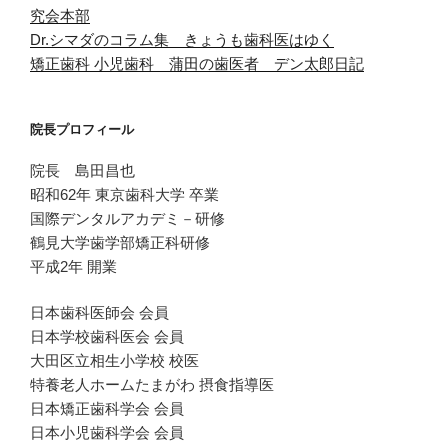
究会本部
Dr.シマダのコラム集 きょうも歯科医はゆく
矯正歯科 小児歯科 蒲田の歯医者 デン太郎日記
院長プロフィール
院長 島田昌也
昭和62年 東京歯科大学 卒業
国際デンタルアカデミ－研修
鶴見大学歯学部矯正科研修
平成2年 開業
日本歯科医師会 会員
日本学校歯科医会 会員
大田区立相生小学校 校医
特養老人ホームたまがわ 摂食指導医
日本矯正歯科学会 会員
日本小児歯科学会 会員