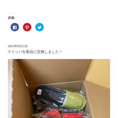
共有:
F
ク
ク
a
リ
リ
c
ッ
ッ
e
ク
ク
b
し
し
o
て
て
o
P
T
投
2021年9月11日
k
i
w
稿
で
n
i
スリッパを新品に交換しました！
共
t
t
日:
有
e
t
す
r
e
る
e
r
に
s
で
は
t
共
ク
で
有
リ
共
(
ッ
有
新
ク
(
し
し
新
い
て
し
ウ
く
い
ィ
だ
ウ
ン
さ
ィ
ド
い
ン
ウ
(
ド
で
新
ウ
開
し
で
き
い
開
ま
ウ
き
す