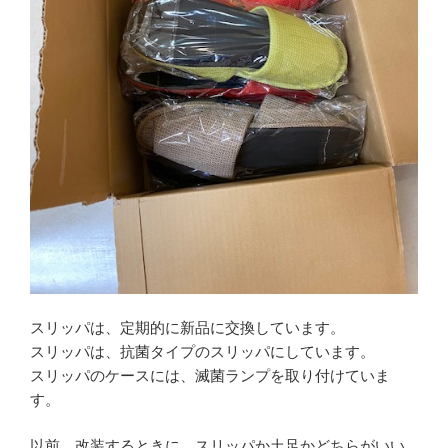
ィ
ま
)
ン
す
ド
)
ウ
で
開
き
ま
す
)
スリッパは、定期的に新品に交換しています。
スリッパは、抗菌タイプのスリッパにしています。
スリッパのケースには、滅菌ランプを取り付けていま
す。
以前、改装するときに、スリッパか土足かどちらがいい