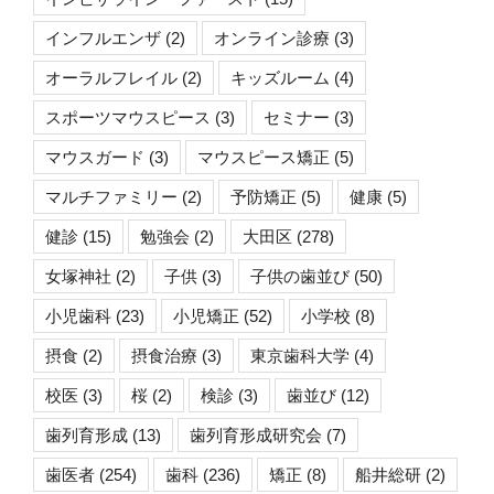
インフルエンザ
(2)
オンライン診療
(3)
オーラルフレイル
(2)
キッズルーム
(4)
スポーツマウスピース
(3)
セミナー
(3)
マウスガード
(3)
マウスピース矯正
(5)
マルチファミリー
(2)
予防矯正
(5)
健康
(5)
健診
(15)
勉強会
(2)
大田区
(278)
女塚神社
(2)
子供
(3)
子供の歯並び
(50)
小児歯科
(23)
小児矯正
(52)
小学校
(8)
摂食
(2)
摂食治療
(3)
東京歯科大学
(4)
校医
(3)
桜
(2)
検診
(3)
歯並び
(12)
歯列育形成
(13)
歯列育形成研究会
(7)
歯医者
(254)
歯科
(236)
矯正
(8)
船井総研
(2)