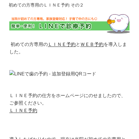
k
i
w
稿
で
n
i
初めての方専用のＬＩＮＥ予約 その２
共
t
t
日:
有
e
t
す
r
e
る
e
r
に
s
で
は
t
共
ク
で
有
リ
共
(
ッ
有
新
ク
(
し
初めての方専用の
ＬＩＮＥ予約
と
ＷＥＢ予約
を導入しま
し
新
い
て
し
ウ
した。
く
い
ィ
だ
ウ
ン
さ
ィ
ド
い
ン
ウ
(
ド
で
新
ウ
開
し
で
き
い
開
ま
ウ
き
す
ィ
ま
)
ン
す
ド
)
ＬＩＮＥ予約の仕方をホームページにのせましたので、
ウ
で
ご参照ください。
開
き
ＬＩＮＥ予約
ま
す
)