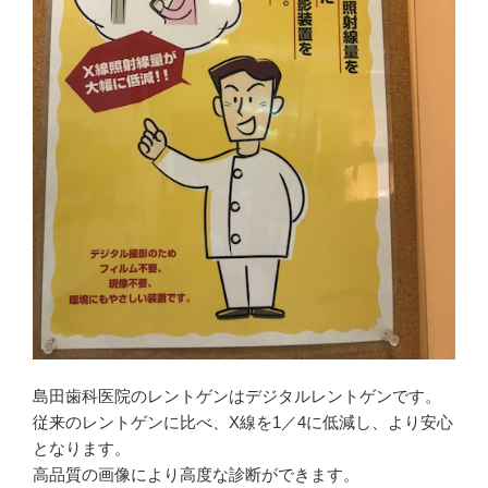
し
で
き
い
開
ま
ウ
き
す
ィ
ま
)
ン
す
ド
)
ウ
で
開
き
ま
す
)
島田歯科医院のレントゲンはデジタルレントゲンです。
従来のレントゲンに比べ、X線を1／4に低減し、より安心
となります。
高品質の画像により高度な診断ができます。