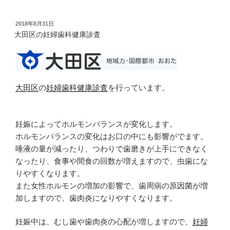
投
2018年8月31日
稿
大田区の妊婦歯科健康診査
日:
大田区
の
妊婦歯科健康診査
を行っています。
妊娠によってホルモンバランスが変化します。
ホルモンバランスの変化はお口の中にも影響がでます。
唾液の量が減ったり、つわりで歯磨きが上手にできなく
なったり、食事や間食の回数が増えますので、虫歯にな
りやすくなります。
また女性ホルモンの増加の影響で、歯周病の原因菌が増
加しますので、歯肉炎になりやすくなります。
妊娠中は、むし歯や歯肉炎の心配が増しますので、
妊婦