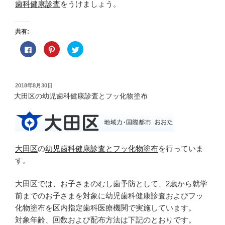
歯科健康診査
をうけましょう。
共有:
F
ク
ク
a
リ
リ
c
ッ
ッ
e
ク
ク
b
し
し
o
て
て
o
P
T
投
2018年8月30日
k
i
w
稿
で
n
i
大田区の幼児歯科健康診査とフッ化物塗布
共
t
t
日:
有
e
t
す
r
e
る
e
r
に
s
で
は
t
共
ク
で
有
リ
共
(
大田区
の
幼児歯科健康診査とフッ化物塗布
を行っていま
ッ
有
新
ク
(
し
す。
し
新
い
て
し
ウ
く
い
ィ
だ
ウ
ン
大田区では、お子さまのむし歯予防として、2歳から就学
さ
ィ
ド
い
ン
ウ
前までのお子さまを対象に幼児歯科健康診査およびフッ
(
ド
で
新
ウ
開
化物塗布を区内指定歯科医療機関で実施しています。
し
で
き
い
開
ま
対象年齢、回数および配布方法は下記のとおりです。
ウ
き
す