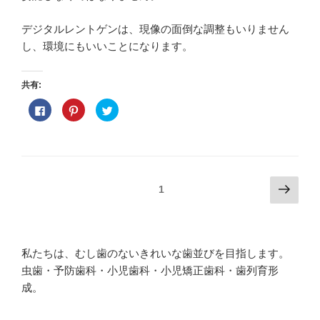
デジタルレントゲンは、現像の面倒な調整もいりません
し、環境にもいいことになります。
共有:
F
ク
ク
a
リ
リ
c
ッ
ッ
e
ク
ク
b
し
し
o
て
て
o
P
T
k
i
w
で
n
i
投
次
共
t
t
ページ
1
有
e
t
の
す
r
e
稿
る
e
r
ペ
に
s
で
ナ
は
t
共
ー
ク
で
有
ビ
リ
共
(
ジ
ッ
有
新
私たちは、むし歯のないきれいな歯並びを目指します。
ク
(
し
ゲ
し
新
い
虫歯・予防歯科・小児歯科・小児矯正歯科・歯列育形
て
し
ウ
ー
く
い
ィ
成。
だ
ウ
ン
シ
さ
ィ
ド
い
ン
ウ