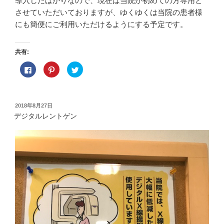
導入したばかりなので、現在は当院が初めての方専用と
させていただいておりますが、ゆくゆくは当院の患者様
にも簡便にご利用いただけるようにする予定です。
共有:
F
ク
ク
a
リ
リ
c
ッ
ッ
e
ク
ク
b
し
し
o
て
て
o
P
T
投
2018年8月27日
k
i
w
稿
で
n
i
デジタルレントゲン
共
t
t
日:
有
e
t
す
r
e
る
e
r
に
s
で
は
t
共
ク
で
有
リ
共
(
ッ
有
新
ク
(
し
し
新
い
て
し
ウ
く
い
ィ
だ
ウ
ン
さ
ィ
ド
い
ン
ウ
(
ド
で
新
ウ
開