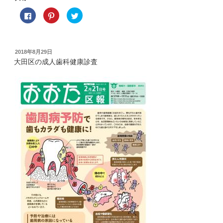
F
ク
ク
a
リ
リ
c
ッ
ッ
e
ク
ク
b
し
し
o
て
て
o
P
T
投
2018年8月29日
k
i
w
稿
で
n
i
大田区の成人歯科健康診査
共
t
t
日:
有
e
t
す
r
e
る
e
r
に
s
で
は
t
共
ク
で
有
リ
共
(
ッ
有
新
ク
(
し
し
新
い
て
し
ウ
く
い
ィ
だ
ウ
ン
さ
ィ
ド
い
ン
ウ
(
ド
で
新
ウ
開
し
で
き
い
開
ま
ウ
き
す
ィ
ま
)
ン
す
ド
)
ウ
で
開