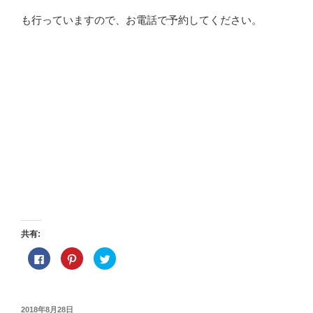
も行っていますので、お電話で予約してください。
共有:
F
ク
ク
a
リ
リ
c
ッ
ッ
e
ク
ク
b
し
し
o
て
て
o
P
T
投
2018年8月28日