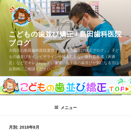
コ
ン
テ
ン
ツ
こどもの歯並び矯正 / 島田歯科医院
へ
ブログ
ス
大田区の島田歯科医院運営「こどもの歯並び矯正ブログ」。子ど
キ
もの歯並びをインビザラインや歯を抜かない歯列育形成（床矯
ッ
正）などでキレイにしています。お子様の歯並びが気になる方は
プ
お気軽にご相談ください。
メニュー
月別: 2018年8月