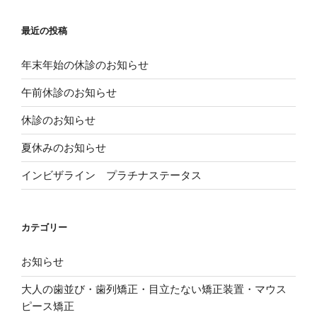
(
ド
で
ョ
新
ウ
開
し
で
き
ン
い
開
ま
最近の投稿
ウ
き
す
ィ
ま
)
ン
す
ド
)
年末年始の休診のお知らせ
ウ
で
開
午前休診のお知らせ
き
ま
す
休診のお知らせ
)
夏休みのお知らせ
インビザライン プラチナステータス
カテゴリー
お知らせ
大人の歯並び・歯列矯正・目立たない矯正装置・マウス
ピース矯正