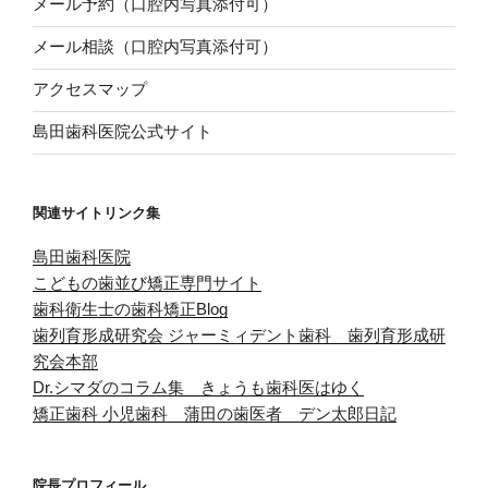
メール予約（口腔内写真添付可）
メール相談（口腔内写真添付可）
アクセスマップ
島田歯科医院公式サイト
関連サイトリンク集
島田歯科医院
こどもの歯並び矯正専門サイト
歯科衛生士の歯科矯正Blog
歯列育形成研究会
ジャーミィデント歯科 歯列育形成研
究会本部
Dr.シマダのコラム集 きょうも歯科医はゆく
矯正歯科 小児歯科 蒲田の歯医者 デン太郎日記
院長プロフィール