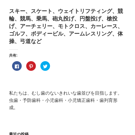
スキー、スケート、ウェイトリフティング、競
輪、競馬、乗馬、砲丸投げ、円盤投げ、槍投
げ、アーチェリー、モトクロス、カーレース、
ゴルフ、ボディービル、アームレスリング、体
操、弓道など
共有:
F
ク
ク
a
リ
リ
c
ッ
ッ
e
ク
ク
b
し
し
o
て
て
o
P
T
k
i
w
私たちは、むし歯のないきれいな歯並びを目指します。
で
n
i
共
t
t
虫歯・予防歯科・小児歯科・小児矯正歯科・歯列育形
有
e
t
す
r
e
成。
る
e
r
に
s
で
は
t
共
ク
で
有
リ
共
(
ッ
有
新
ク
(
し
し
新
い
最近の投稿