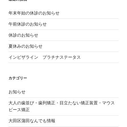
て
し
ウ
く
い
ィ
だ
ウ
ン
さ
ィ
ド
年末年始の休診のお知らせ
い
ン
ウ
(
ド
で
新
ウ
開
午前休診のお知らせ
し
で
き
い
開
ま
ウ
き
す
休診のお知らせ
ィ
ま
)
ン
す
ド
)
夏休みのお知らせ
ウ
で
開
き
インビザライン プラチナステータス
ま
す
)
カテゴリー
お知らせ
大人の歯並び・歯列矯正・目立たない矯正装置・マウス
ピース矯正
大田区蒲田なんでも情報