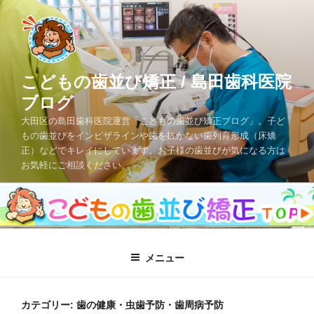
コ
ン
テ
ン
ツ
こどもの歯並び矯正 / 島田歯科医院
へ
ブログ
ス
大田区の島田歯科医院運営「こどもの歯並び矯正ブログ」。子ど
キ
もの歯並びをインビザラインや歯を抜かない歯列育形成（床矯
ッ
正）などでキレイにしています。お子様の歯並びが気になる方は
プ
お気軽にご相談ください。
メニュー
カテゴリー: 歯の健康・虫歯予防・歯周病予防