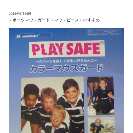
投
2018年6月14日
稿
スポーツマウスガード（マウスピース）のすすめ
日: