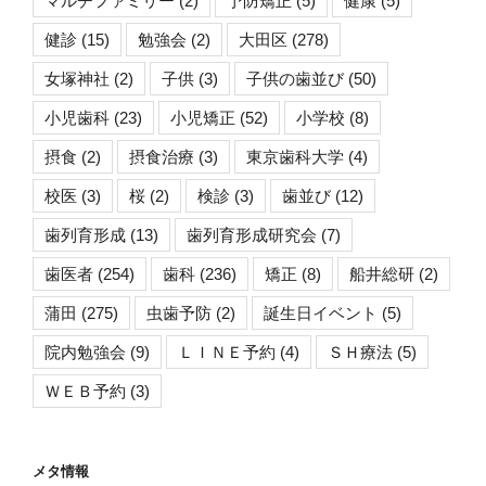
マルチファミリー
(2)
予防矯正
(5)
健康
(5)
健診
(15)
勉強会
(2)
大田区
(278)
女塚神社
(2)
子供
(3)
子供の歯並び
(50)
小児歯科
(23)
小児矯正
(52)
小学校
(8)
摂食
(2)
摂食治療
(3)
東京歯科大学
(4)
校医
(3)
桜
(2)
検診
(3)
歯並び
(12)
歯列育形成
(13)
歯列育形成研究会
(7)
歯医者
(254)
歯科
(236)
矯正
(8)
船井総研
(2)
蒲田
(275)
虫歯予防
(2)
誕生日イベント
(5)
院内勉強会
(9)
ＬＩＮＥ予約
(4)
ＳＨ療法
(5)
ＷＥＢ予約
(3)
メタ情報