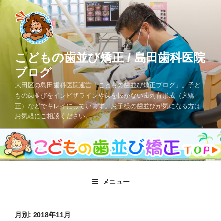
コ
ン
テ
ン
ツ
こどもの歯並び矯正 / 島田歯科医院
へ
ブログ
ス
大田区の島田歯科医院運営「こどもの歯並び矯正ブログ」。子ど
キ
もの歯並びをインビザラインや歯を抜かない歯列育形成（床矯
ッ
正）などでキレイにしています。お子様の歯並びが気になる方は
プ
お気軽にご相談ください。
メニュー
月別: 2018年11月