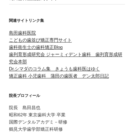
関連サイトリンク集
島田歯科医院
こどもの歯並び矯正専門サイト
歯科衛生士の歯科矯正Blog
歯列育形成研究会
ジャーミィデント歯科 歯列育形成研
究会本部
Dr.シマダのコラム集 きょうも歯科医はゆく
矯正歯科 小児歯科 蒲田の歯医者 デン太郎日記
院長プロフィール
院長 島田昌也
昭和62年 東京歯科大学 卒業
国際デンタルアカデミ－研修
鶴見大学歯学部矯正科研修