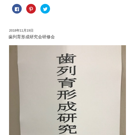
F
ク
ク
a
リ
リ
c
ッ
ッ
e
ク
ク
b
し
し
o
て
て
o
P
T
投
2018年11月19日
k
i
w
稿
で
n
i
歯列育形成研究会研修会
共
t
t
日:
有
e
t
す
r
e
る
e
r
に
s
で
は
t
共
ク
で
有
リ
共
(
ッ
有
新
ク
(
し
し
新
い
て
し
ウ
く
い
ィ
だ
ウ
ン
さ
ィ
ド
い
ン
ウ
(
ド
で
新
ウ
開
し
で
き
い
開
ま
ウ
き
す
ィ
ま
)
ン
す
ド
)
ウ
で
開