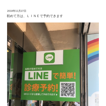
投
2018年11月27日
稿
初めて方は、ＬＩＮＥで予約できます
日: