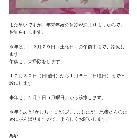
ン
す
ド
)
ウ
で
開
き
ま
まだ早いですが、年末年始の休診が決まりましたので、
す
)
お知らせします。
今年は、１２月２９日（土曜日）の午前中まで、診療し
ます。
午後は、大掃除をします。
１２月３０日（日曜日）から１月６日（日曜日）まで休
診にします。
来年は、１月７日（月曜日）から診療します。
今年もあと1か月ちょっとになりましたが、患者さんのた
めにがんばりますので、よろしくお願いします。
共有: