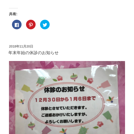
共有:
F
ク
ク
a
リ
リ
c
ッ
ッ
e
ク
ク
b
し
し
o
て
て
o
P
T
投
2018年11月20日
k
i
w
稿
で
n
i
年末年始の休診のお知らせ
共
t
t
日:
有
e
t
す
r
e
る
e
r
に
s
で
は
t
共
ク
で
有
リ
共
(
ッ
有
新
ク
(
し
し
新
い
て
し
ウ
く
い
ィ
だ
ウ
ン
さ
ィ
ド
い
ン
ウ
(
ド
で
新
ウ
開
し
で
き
い
開
ま
ウ
き
す
ィ
ま
)