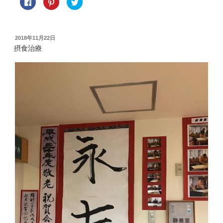
F
ク
ク
a
リ
リ
c
ッ
ッ
e
ク
ク
b
し
し
o
て
て
o
P
T
投
2018年11月22日
k
i
w
稿
で
n
i
摂食治療
共
t
t
日:
有
e
t
す
r
e
る
e
r
に
s
で
は
t
共
ク
で
有
リ
共
(
ッ
有
新
ク
(
し
し
新
い
て
し
ウ
く
い
ィ
だ
ウ
ン
さ
ィ
ド
い
ン
ウ
(
ド
で
新
ウ
開
し
で
き
い
開
ま
ウ
き
す
ィ
ま
)
ン
す
ド
)
ウ
で
開
き
ま