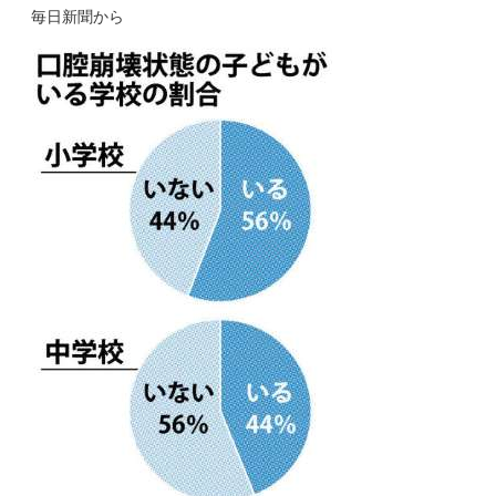
k
i
w
稿
で
n
i
毎日新聞から
共
t
t
日:
有
e
t
す
r
e
る
e
r
に
s
で
は
t
共
ク
で
有
リ
共
(
ッ
有
新
ク
(
し
し
新
い
て
し
ウ
く
い
ィ
だ
ウ
ン
さ
ィ
ド
い
ン
ウ
(
ド
で
新
ウ
開
し
で
き
い
開
ま
ウ
き
す
ィ
ま
)
ン
す
ド
)
ウ
で
開
き
ま
す
)