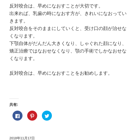
反対咬合は、早めになおすことが大切です。
出来れば、乳歯の時になおす方が、きれいになおってい
きます。
反対咬合をそのままにしていくと、受け口の顔が治せな
くなります。
下顎自体がだんだん大きくなり、しゃぐれた顔になり、
矯正治療ではなおせなくなり、顎の手術でしかなおせな
くなります。
反対咬合は、早めになおすことをお勧めします。
共有:
F
ク
ク
a
リ
リ
c
ッ
ッ
e
ク
ク
b
し
し
o
て
て
o
P
T
投
2018年11月17日