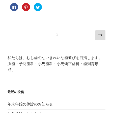
F
ク
ク
a
リ
リ
c
ッ
ッ
e
ク
ク
b
し
し
o
て
て
o
P
T
k
i
w
で
n
i
投
次
共
t
t
ページ
1
有
e
t
の
す
r
e
稿
る
e
r
ペ
に
s
で
ナ
は
t
共
ー
ク
で
有
ビ
リ
共
(
ジ
ッ
有
新
私たちは、むし歯のないきれいな歯並びを目指します。
ク
(
し
ゲ
し
新
い
虫歯・予防歯科・小児歯科・小児矯正歯科・歯列育形
て
し
ウ
ー
く
い
ィ
成。
だ
ウ
ン
シ
さ
ィ
ド
い
ン
ウ
(
ド
で
ョ
新
ウ
開
し
で
き
ン
い
開
ま
最近の投稿
ウ
き
す
ィ
ま
)
ン
す
ド
)
年末年始の休診のお知らせ
ウ
で
開