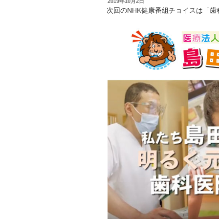
投
2019年10月2日
稿
次回のNHK健康番組チョイスは「歯
日: