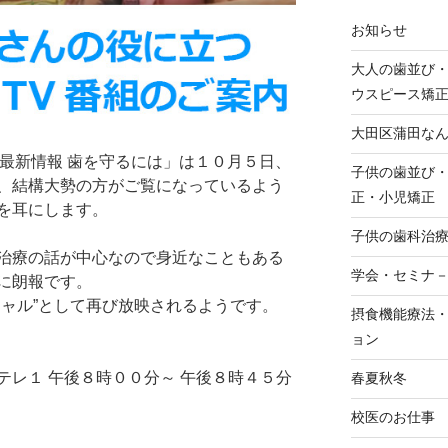
お知らせ
大人の歯並び
ウスピース矯
大田区蒲田な
科最新情報 歯を守るには」は１０月５日、
子供の歯並び
、結構大勢の方がご覧になっているよう
正・小児矯正
を耳にします。
子供の歯科治
治療の話が中心なので身近なこともある
学会・セミナ
に朗報です。
シャル”として再び放映されるようです。
摂食機能療法
ョン
テレ１ 午後８時００分～ 午後８時４５分
春夏秋冬
校医のお仕事