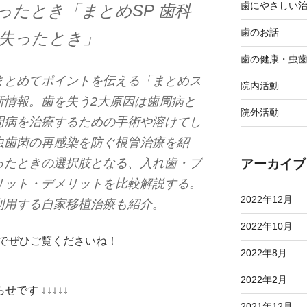
歯にやさしい
ったとき「まとめSP 歯科
歯のお話
＆失ったとき」
歯の健康・虫
まとめてポイントを伝える「まとめス
院内活動
新情報。歯を失う2大原因は歯周病と
院外活動
周病を治療するための手術や溶けてし
虫歯菌の再感染を防ぐ根管治療を紹
ったときの選択肢となる、入れ歯・ブ
アーカイブ
リット・デメリットを比較解説する。
2022年12月
利用する自家移植治療も紹介。
2022年10月
でぜひご覧くださいね！
2022年8月
2022年2月
せです ↓↓↓↓↓
2021年12月