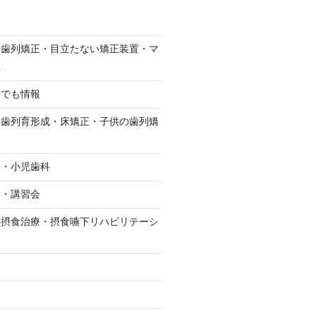
・歯列矯正・目立たない矯正装置・マ
正
んでも情報
・歯列育形成・床矯正・子供の歯列矯
療・小児歯科
－・講習会
・摂食治療・摂食嚥下リハビリテーシ