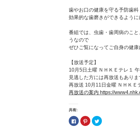
歯やお口の健康を守る予防歯科
効果的な歯磨きができるように
番組では、虫歯・歯周病のこと
うなので
ぜひご覧になってご自身の健康
【放送予定】
10月5日土曜 ＮＨＫＥテレ１ 午
見逃した方には再放送もありま
再放送 10月11日金曜 ＮＨＫＥ
再放送の案内 https://www4.nhk.or.
共有:
F
ク
ク
a
リ
リ
c
ッ
ッ
e
ク
ク
b
し
し
o
て
て