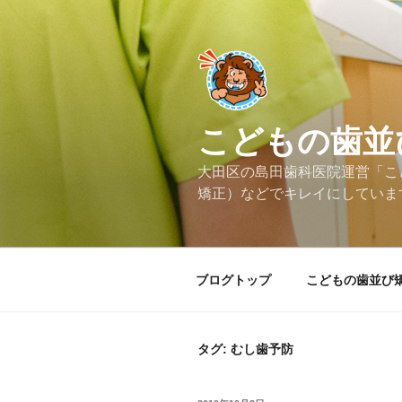
コ
ン
テ
ン
ツ
へ
こどもの歯並
ス
キ
大田区の島田歯科医院運営「こ
ッ
矯正）などでキレイにしていま
プ
ブログトップ
こどもの歯並び
タグ: むし歯予防