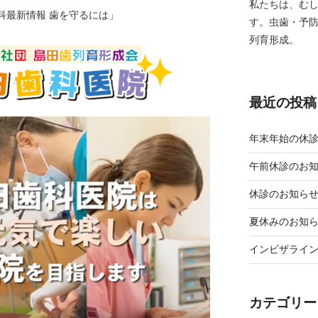
私たちは、む
科最新情報 歯を守るには」
す。虫歯・予
列育形成。
最近の投稿
年末年始の休
午前休診のお
休診のお知ら
夏休みのお知
インビザライ
カテゴリー