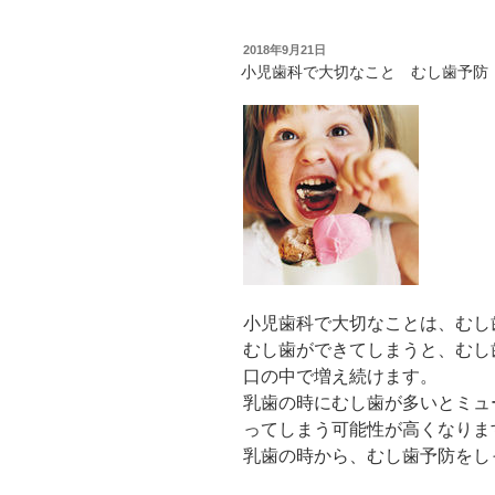
o
P
T
k
i
w
で
n
i
共
t
t
投
2018年9月21日
有
e
t
稿
小児歯科で大切なこと むし歯予防
す
r
e
日:
る
e
r
に
s
で
は
t
共
ク
で
有
リ
共
(
ッ
有
新
ク
(
し
し
新
い
て
し
ウ
く
い
ィ
だ
ウ
ン
さ
ィ
ド
い
ン
ウ
(
ド
で
新
ウ
開
し
で
き
い
開
ま
ウ
き
す
小児歯科で大切なことは、むし
ィ
ま
)
ン
す
むし歯ができてしまうと、むし
ド
)
ウ
口の中で増え続けます。
で
開
乳歯の時にむし歯が多いとミュ
き
ま
ってしまう可能性が高くなりま
す
)
乳歯の時から、むし歯予防をし