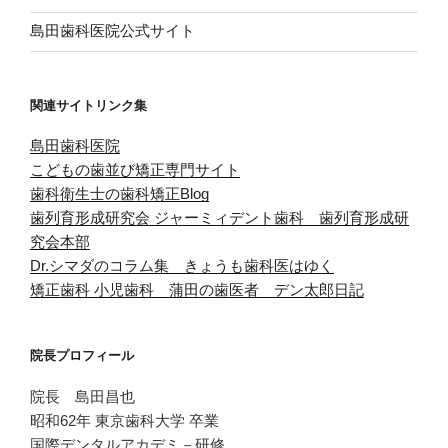
島田歯科医院公式サイト
関連サイトリンク集
島田歯科医院
こどもの歯並び矯正専門サイト
歯科衛生士の歯科矯正Blog
歯列育形成研究会
ジャーミィデント歯科 歯列育形成研
究会本部
Dr.シマダのコラム集 きょうも歯科医はゆく
矯正歯科 小児歯科 蒲田の歯医者 デン太郎日記
院長プロフィール
院長 島田昌也
昭和62年 東京歯科大学 卒業
国際デンタルアカデミ－研修