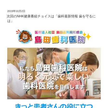
投
2019年10月2日
稿
次回のNHK健康番組チョイスは「歯科最新情報 歯を守るに
日:
は」