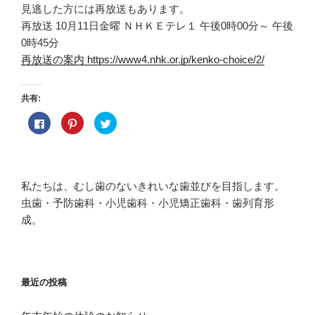
見逃した方には再放送もあります。
再放送 10月11日金曜 ＮＨＫＥテレ１ 午後0時00分～ 午後
0時45分
再放送の案内 https://www4.nhk.or.jp/kenko-choice/2/
共有:
F
ク
ク
a
リ
リ
c
ッ
ッ
e
ク
ク
b
し
し
o
て
て
o
P
T
k
i
w
私たちは、むし歯のないきれいな歯並びを目指します。
で
n
i
共
t
t
虫歯・予防歯科・小児歯科・小児矯正歯科・歯列育形
有
e
t
す
r
e
成。
る
e
r
に
s
で
は
t
共
ク
で
有
リ
共
(
ッ
有
新
ク
(
し
し
新
い
最近の投稿
て
し
ウ
く
い
ィ
だ
ウ
ン
さ
ィ
ド