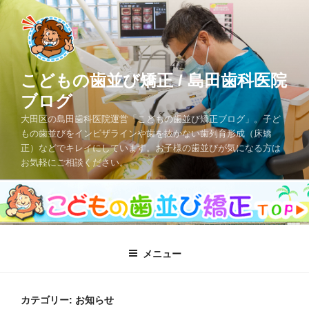
コ
ン
テ
ン
ツ
こどもの歯並び矯正 / 島田歯科医院
へ
ブログ
ス
大田区の島田歯科医院運営「こどもの歯並び矯正ブログ」。子ど
キ
もの歯並びをインビザラインや歯を抜かない歯列育形成（床矯
ッ
正）などでキレイにしています。お子様の歯並びが気になる方は
プ
お気軽にご相談ください。
メニュー
カテゴリー: お知らせ