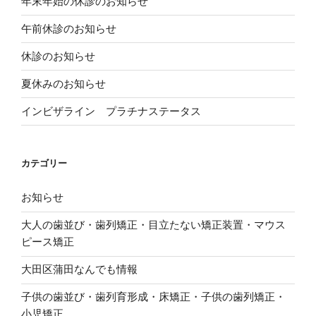
年末年始の休診のお知らせ
い
ン
ウ
(
ド
で
新
ウ
開
午前休診のお知らせ
し
で
き
い
開
ま
ウ
き
す
休診のお知らせ
ィ
ま
)
ン
す
ド
)
夏休みのお知らせ
ウ
で
開
き
インビザライン プラチナステータス
ま
す
)
カテゴリー
お知らせ
大人の歯並び・歯列矯正・目立たない矯正装置・マウス
ピース矯正
大田区蒲田なんでも情報
子供の歯並び・歯列育形成・床矯正・子供の歯列矯正・
小児矯正