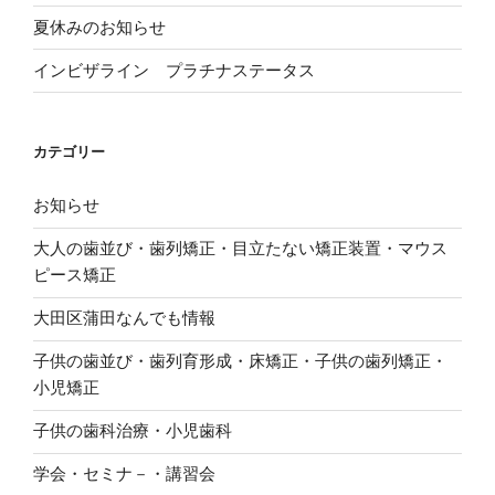
ン
す
ド
)
夏休みのお知らせ
ウ
で
開
き
インビザライン プラチナステータス
ま
す
)
カテゴリー
お知らせ
大人の歯並び・歯列矯正・目立たない矯正装置・マウス
ピース矯正
大田区蒲田なんでも情報
子供の歯並び・歯列育形成・床矯正・子供の歯列矯正・
小児矯正
子供の歯科治療・小児歯科
学会・セミナ－・講習会