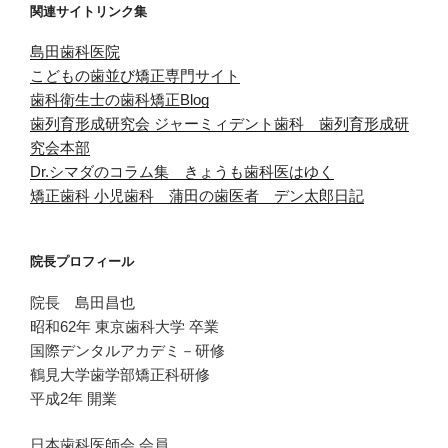
関連サイトリンク集
島田歯科医院
こどもの歯並び矯正専門サイト
歯科衛生士の歯科矯正Blog
歯列育形成研究会
ジャーミィデント歯科 歯列育形成研
究会本部
Dr.シマダのコラム集 きょうも歯科医はゆく
矯正歯科 小児歯科 蒲田の歯医者 デン太郎日記
院長プロフィール
院長 島田昌也
昭和62年 東京歯科大学 卒業
国際デンタルアカデミ－研修
鶴見大学歯学部矯正科研修
平成2年 開業
日本歯科医師会 会員