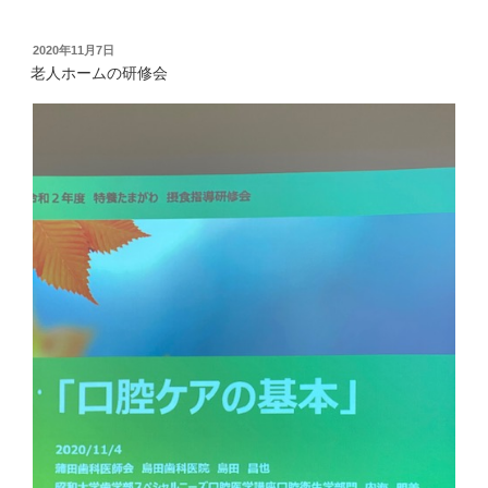
投
2020年11月7日
稿
老人ホームの研修会
日: