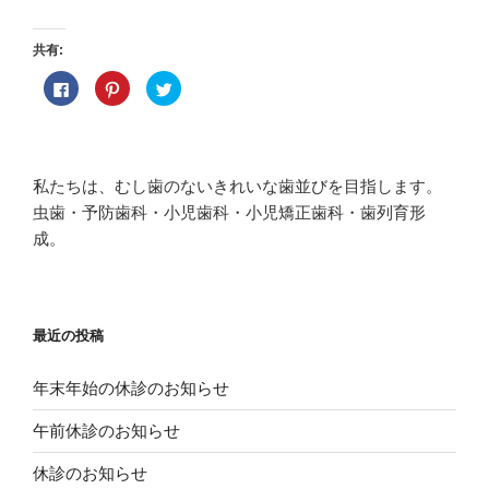
共有:
F
ク
ク
a
リ
リ
c
ッ
ッ
e
ク
ク
b
し
し
o
て
て
o
P
T
k
i
w
私たちは、むし歯のないきれいな歯並びを目指します。
で
n
i
共
t
t
虫歯・予防歯科・小児歯科・小児矯正歯科・歯列育形
有
e
t
す
r
e
成。
る
e
r
に
s
で
は
t
共
ク
で
有
リ
共
(
ッ
有
新
ク
(
し
し
新
い
最近の投稿
て
し
ウ
く
い
ィ
だ
ウ
ン
さ
ィ
ド
年末年始の休診のお知らせ
い
ン
ウ
(
ド
で
新
ウ
開
午前休診のお知らせ
し
で
き
い
開
ま
ウ
き
す
休診のお知らせ
ィ
ま
)