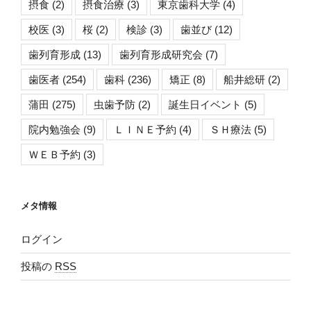
摂食
(2)
摂食治療
(3)
東京歯科大学
(4)
校医
(3)
桜
(2)
検診
(3)
歯並び
(12)
歯列育形成
(13)
歯列育形成研究会
(7)
歯医者
(254)
歯科
(236)
矯正
(8)
船井総研
(2)
蒲田
(275)
虫歯予防
(2)
誕生日イベント
(5)
院内勉強会
(9)
ＬＩＮＥ予約
(4)
ＳＨ療法
(5)
ＷＥＢ予約
(3)
メタ情報
ログイン
投稿の
RSS