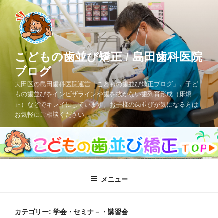
コ
ン
テ
ン
ツ
こどもの歯並び矯正 / 島田歯科医院
へ
ブログ
ス
大田区の島田歯科医院運営「こどもの歯並び矯正ブログ」。子ど
キ
もの歯並びをインビザラインや歯を抜かない歯列育形成（床矯
ッ
正）などでキレイにしています。お子様の歯並びが気になる方は
プ
お気軽にご相談ください。
メニュー
カテゴリー: 学会・セミナ－・講習会