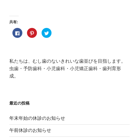
共有:
F
ク
ク
a
リ
リ
c
ッ
ッ
e
ク
ク
b
し
し
o
て
て
o
P
T
k
i
w
私たちは、むし歯のないきれいな歯並びを目指します。
で
n
i
共
t
t
虫歯・予防歯科・小児歯科・小児矯正歯科・歯列育形
有
e
t
す
r
e
成。
る
e
r
に
s
で
は
t
共
ク
で
有
リ
共
(
ッ
有
新
ク
(
し
し
新
い
最近の投稿
て
し
ウ
く
い
ィ
だ
ウ
ン
さ
ィ
ド
年末年始の休診のお知らせ
い
ン
ウ
(
ド
で
新
ウ
開
午前休診のお知らせ
し
で
き
い
開
ま