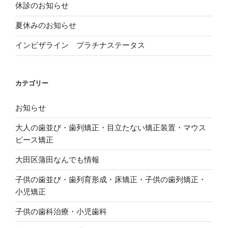
ウ
き
す
休診のお知らせ
ィ
ま
)
ン
す
ド
)
夏休みのお知らせ
ウ
で
開
き
インビザライン プラチナステータス
ま
す
)
カテゴリー
お知らせ
大人の歯並び・歯列矯正・目立たない矯正装置・マウス
ピース矯正
大田区蒲田なんでも情報
子供の歯並び・歯列育形成・床矯正・子供の歯列矯正・
小児矯正
子供の歯科治療・小児歯科