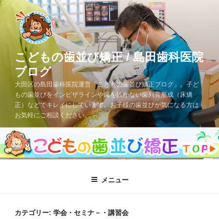
コ
ン
テ
ン
ツ
こどもの歯並び矯正 / 島田歯科医院
へ
ブログ
ス
大田区の島田歯科医院運営「こどもの歯並び矯正ブログ」。子ど
キ
もの歯並びをインビザラインや歯を抜かない歯列育形成（床矯
ッ
正）などでキレイにしています。お子様の歯並びが気になる方は
プ
お気軽にご相談ください。
メニュー
カテゴリー: 学会・セミナ－・講習会