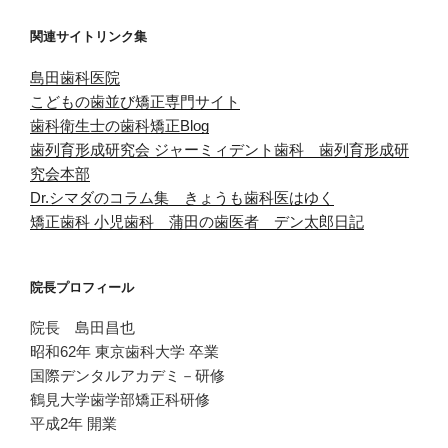
関連サイトリンク集
島田歯科医院
こどもの歯並び矯正専門サイト
歯科衛生士の歯科矯正Blog
歯列育形成研究会
ジャーミィデント歯科 歯列育形成研
究会本部
Dr.シマダのコラム集 きょうも歯科医はゆく
矯正歯科 小児歯科 蒲田の歯医者 デン太郎日記
院長プロフィール
院長 島田昌也
昭和62年 東京歯科大学 卒業
国際デンタルアカデミ－研修
鶴見大学歯学部矯正科研修
平成2年 開業