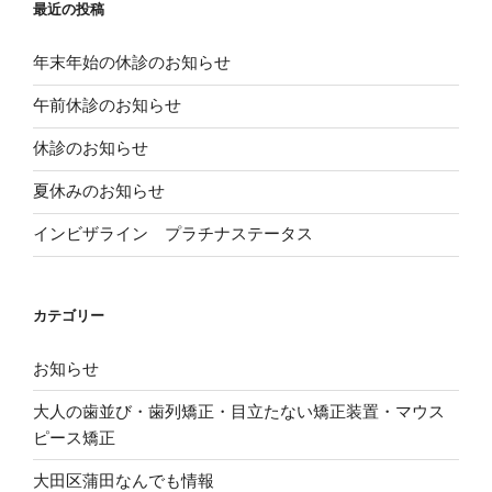
し
新
い
最近の投稿
て
し
ウ
く
い
ィ
だ
ウ
ン
さ
ィ
ド
年末年始の休診のお知らせ
い
ン
ウ
(
ド
で
新
ウ
開
午前休診のお知らせ
し
で
き
い
開
ま
ウ
き
す
休診のお知らせ
ィ
ま
)
ン
す
ド
)
夏休みのお知らせ
ウ
で
開
き
インビザライン プラチナステータス
ま
す
)
カテゴリー
お知らせ
大人の歯並び・歯列矯正・目立たない矯正装置・マウス
ピース矯正
大田区蒲田なんでも情報