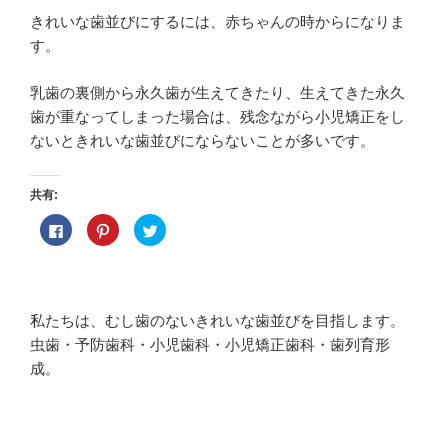
きれいな歯並びにするには、赤ちゃんの時からになりま
す。
乳歯の裏側から永久歯が生えてきたり、生えてきた永久
歯が重なってしまった場合は、残念ながら小児矯正をし
ないときれいな歯並びにならないことが多いです。
共有:
F
ク
ク
a
リ
リ
c
ッ
ッ
e
ク
ク
b
し
し
o
て
て
o
P
T
k
i
w
私たちは、むし歯のないきれいな歯並びを目指します。
で
n
i
共
t
t
虫歯・予防歯科・小児歯科・小児矯正歯科・歯列育形
有
e
t
す
r
e
成。
る
e
r
に
s
で
は
t
共
ク
で
有
リ
共
(
ッ
有
新
ク
(
し