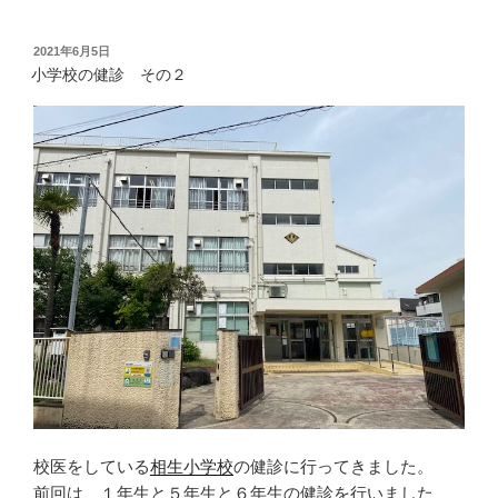
投
2021年6月5日
稿
小学校の健診 その２
日:
校医をしている
相生小学校
の健診に行ってきました。
前回は、１年生と５年生と６年生の健診を行いました