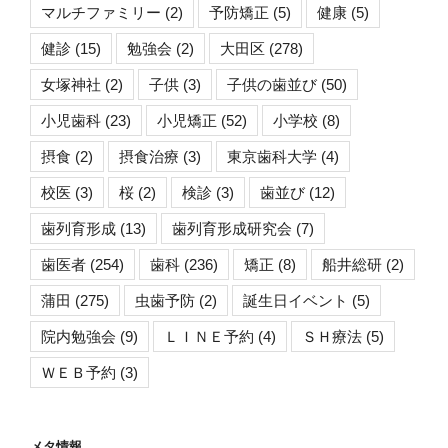
マルチファミリー
(2)
予防矯正
(5)
健康
(5)
健診
(15)
勉強会
(2)
大田区
(278)
女塚神社
(2)
子供
(3)
子供の歯並び
(50)
小児歯科
(23)
小児矯正
(52)
小学校
(8)
摂食
(2)
摂食治療
(3)
東京歯科大学
(4)
校医
(3)
桜
(2)
検診
(3)
歯並び
(12)
歯列育形成
(13)
歯列育形成研究会
(7)
歯医者
(254)
歯科
(236)
矯正
(8)
船井総研
(2)
蒲田
(275)
虫歯予防
(2)
誕生日イベント
(5)
院内勉強会
(9)
ＬＩＮＥ予約
(4)
ＳＨ療法
(5)
ＷＥＢ予約
(3)
メタ情報