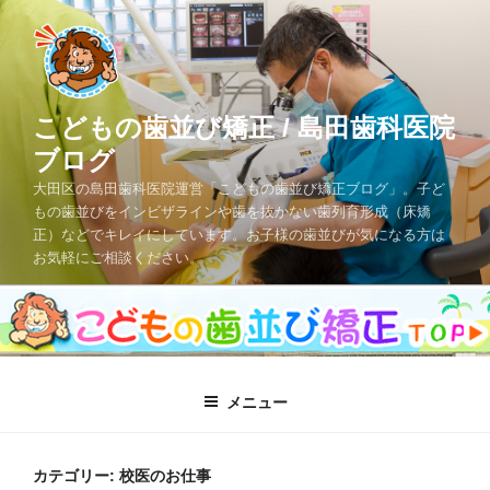
コ
ン
テ
ン
ツ
こどもの歯並び矯正 / 島田歯科医院
へ
ブログ
ス
大田区の島田歯科医院運営「こどもの歯並び矯正ブログ」。子ど
キ
もの歯並びをインビザラインや歯を抜かない歯列育形成（床矯
ッ
正）などでキレイにしています。お子様の歯並びが気になる方は
プ
お気軽にご相談ください。
メニュー
カテゴリー: 校医のお仕事