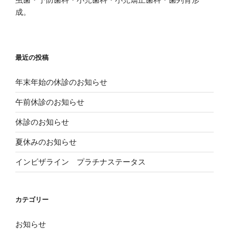
有
e
t
す
r
e
成。
る
e
r
に
s
で
は
t
共
ク
で
有
リ
共
(
ッ
有
新
ク
(
し
し
新
い
最近の投稿
て
し
ウ
く
い
ィ
だ
ウ
ン
さ
ィ
ド
年末年始の休診のお知らせ
い
ン
ウ
(
ド
で
新
ウ
開
午前休診のお知らせ
し
で
き
い
開
ま
ウ
き
す
休診のお知らせ
ィ
ま
)
ン
す
ド
)
夏休みのお知らせ
ウ
で
開
き
インビザライン プラチナステータス
ま
す
)
カテゴリー
お知らせ