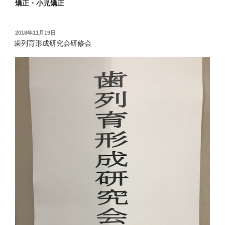
矯正・小児矯正
投
2018年11月19日
稿
歯列育形成研究会研修会
日: