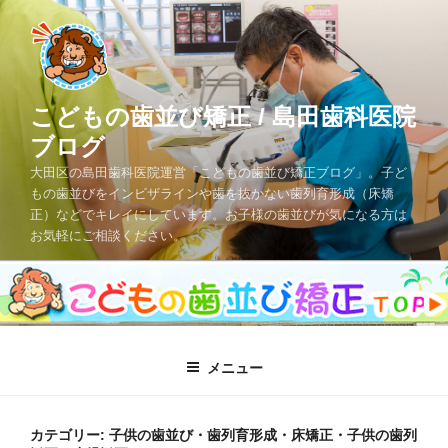
コ
ン
テ
ン
ツ
こどもの歯並び矯正 / 島田歯科医院
へ
ブログ
ス
大田区の島田歯科医院運営「こどもの歯並び矯正ブログ」。子ど
キ
もの歯並びをインビザラインや歯を抜かない歯列育形成（床矯
ッ
正）などでキレイにしています。お子様の歯並びが気になる方は
プ
お気軽にご相談ください。
メニュー
カテゴリー: 子供の歯並び・歯列育形成・床矯正・子供の歯列