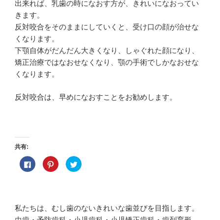
出来れば、乳歯の時になおす方が、きれいになおってい
きます。
反対咬合をそのままにしていくと、受け口の顔が治せな
くなります。
下顎自体がだんだん大きくなり、しゃぐれた顔になり、
矯正治療ではなおせなくなり、顎の手術でしかなおせな
くなります。
反対咬合は、早めになおすことをお勧めします。
共有:
F
ク
ク
a
リ
リ
c
ッ
ッ
e
ク
ク
b
し
し
o
て
て
o
P
T
k
i
w
私たちは、むし歯のないきれいな歯並びを目指します。
で
n
i
共
t
t
虫歯・予防歯科・小児歯科・小児矯正歯科・歯列育形