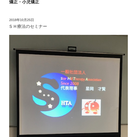
矯正・小児矯正
投
2018年10月25日
稿
ＳＨ療法のセミナー
日: