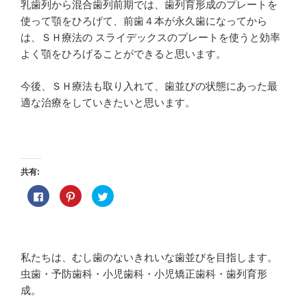
乳歯列から混合歯列前期では、歯列育形成のプレートを
使って顎をひろげて、前歯４本が永久歯になってから
は、ＳＨ療法の スライデックスのプレートを使うと効率
よく顎をひろげることができると思います。
今後、ＳＨ療法も取り入れて、歯並びの状態にあった最
適な治療をしていきたいと思います。
共有:
F
ク
ク
a
リ
リ
c
ッ
ッ
e
ク
ク
b
し
し
o
て
て
o
P
T
k
i
w
私たちは、むし歯のないきれいな歯並びを目指します。
で
n
i
共
t
t
虫歯・予防歯科・小児歯科・小児矯正歯科・歯列育形
有
e
t
す
r
e
成。
る
e
r
に
s
で