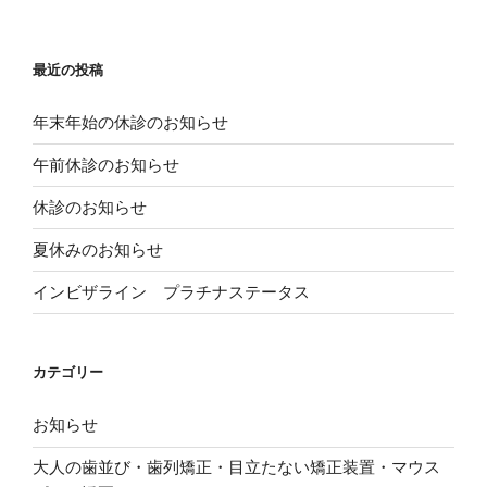
は
t
共
ク
で
有
リ
共
(
ッ
有
新
ク
(
し
し
新
い
最近の投稿
て
し
ウ
く
い
ィ
だ
ウ
ン
さ
ィ
ド
年末年始の休診のお知らせ
い
ン
ウ
(
ド
で
新
ウ
開
午前休診のお知らせ
し
で
き
い
開
ま
ウ
き
す
休診のお知らせ
ィ
ま
)
ン
す
ド
)
夏休みのお知らせ
ウ
で
開
き
インビザライン プラチナステータス
ま
す
)
カテゴリー
お知らせ
大人の歯並び・歯列矯正・目立たない矯正装置・マウス