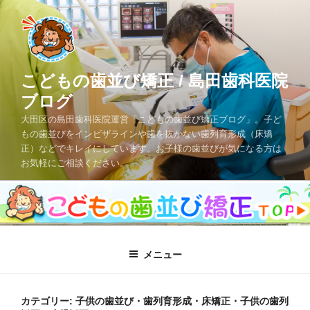
コ
ン
テ
ン
ツ
こどもの歯並び矯正 / 島田歯科医院
へ
ブログ
ス
大田区の島田歯科医院運営「こどもの歯並び矯正ブログ」。子ど
キ
もの歯並びをインビザラインや歯を抜かない歯列育形成（床矯
ッ
正）などでキレイにしています。お子様の歯並びが気になる方は
プ
お気軽にご相談ください。
メニュー
カテゴリー: 子供の歯並び・歯列育形成・床矯正・子供の歯列