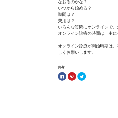
なおるのかな？
いつから始める？
期間は？
費用は？
いろんな質問にオンラインで、
オンライン診療の時間は、主に
オンライン診療が開始時期は、
しくお願いします。
共有:
F
ク
ク
a
リ
リ
c
ッ
ッ
e
ク
ク
b
し
し
o
て
て
o
P
T
k
i
w
で
n
i
共
t
t
有
e
t
す
r
e
る
e
r
に
s
で