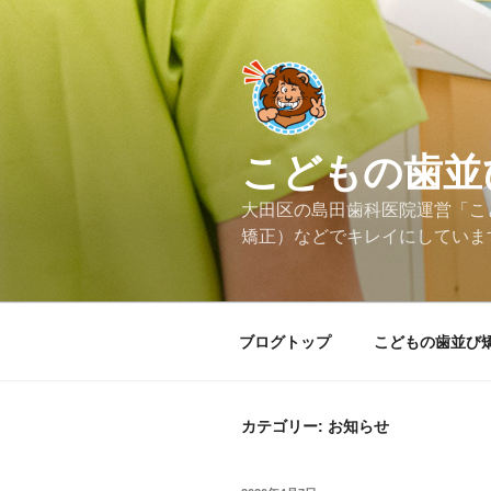
コ
ン
テ
ン
ツ
へ
こどもの歯並
ス
キ
大田区の島田歯科医院運営「こ
ッ
矯正）などでキレイにしていま
プ
ブログトップ
こどもの歯並び
カテゴリー: お知らせ