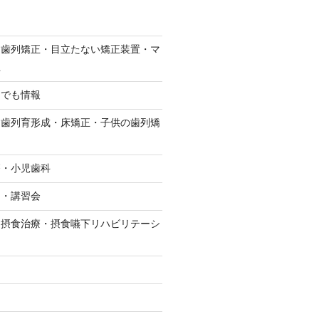
・歯列矯正・目立たない矯正装置・マ
正
んでも情報
・歯列育形成・床矯正・子供の歯列矯
療・小児歯科
－・講習会
・摂食治療・摂食嚥下リハビリテーシ