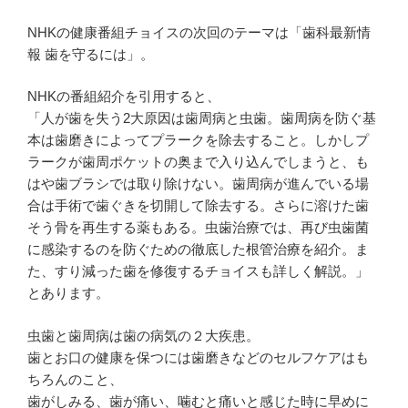
NHKの健康番組チョイスの次回のテーマは「歯科最新情
報 歯を守るには」。
NHKの番組紹介を引用すると、
「人が歯を失う2大原因は歯周病と虫歯。歯周病を防ぐ基
本は歯磨きによってプラークを除去すること。しかしプ
ラークが歯周ポケットの奥まで入り込んでしまうと、も
はや歯ブラシでは取り除けない。歯周病が進んでいる場
合は手術で歯ぐきを切開して除去する。さらに溶けた歯
そう骨を再生する薬もある。虫歯治療では、再び虫歯菌
に感染するのを防ぐための徹底した根管治療を紹介。ま
た、すり減った歯を修復するチョイスも詳しく解説。」
とあります。
虫歯と歯周病は歯の病気の２大疾患。
歯とお口の健康を保つには歯磨きなどのセルフケアはも
ちろんのこと、
歯がしみる、歯が痛い、噛むと痛いと感じた時に早めに