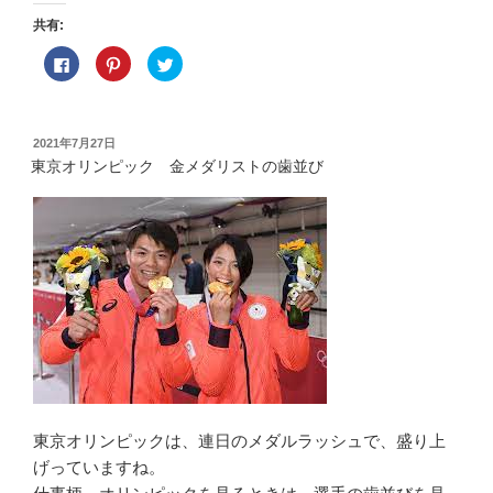
共有:
F
ク
ク
a
リ
リ
c
ッ
ッ
e
ク
ク
b
し
し
o
て
て
o
P
T
投
2021年7月27日
k
i
w
稿
で
n
i
東京オリンピック 金メダリストの歯並び
共
t
t
日:
有
e
t
す
r
e
る
e
r
に
s
で
は
t
共
ク
で
有
リ
共
(
ッ
有
新
ク
(
し
し
新
い
て
し
ウ
く
い
ィ
だ
ウ
ン
さ
ィ
ド
い
ン
ウ
(
ド
で
新
ウ
開
し
で
き
い
開
ま
東京オリンピックは、連日のメダルラッシュで、盛り上
ウ
き
す
ィ
ま
)
げっていますね。
ン
す
ド
)