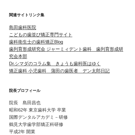
関連サイトリンク集
島田歯科医院
こどもの歯並び矯正専門サイト
歯科衛生士の歯科矯正Blog
歯列育形成研究会
ジャーミィデント歯科 歯列育形成研
究会本部
Dr.シマダのコラム集 きょうも歯科医はゆく
矯正歯科 小児歯科 蒲田の歯医者 デン太郎日記
院長プロフィール
院長 島田昌也
昭和62年 東京歯科大学 卒業
国際デンタルアカデミ－研修
鶴見大学歯学部矯正科研修
平成2年 開業