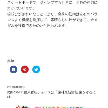
スケートボードで、ジャンプするときに、全身の筋肉に
力がはいります。
歯並びがきれいなことにより、全身の筋肉は左右のバラ
ンスよく機能を発揮して、素晴らしい技ができて、金メ
ダルを獲得できたのだと思われます。
共有:
F
ク
ク
a
リ
リ
c
ッ
ッ
e
ク
ク
b
し
し
o
て
て
o
P
T
投
2019年10月2日
k
i
w
稿
で
n
i
次回のNHK健康番組チョイスは「歯科最新情報 歯を守るに
共
t
t
日:
は」
有
e
t
す
r
e
る
e
r
に
s
で