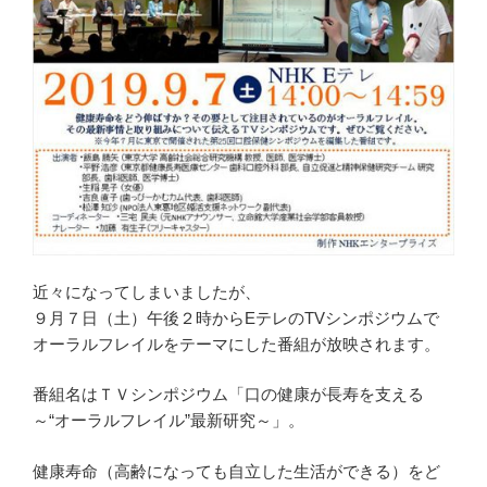
開
き
ま
す
)
近々になってしまいましたが、
９月７日（土）午後２時からEテレのTVシンポジウムで
オーラルフレイルをテーマにした番組が放映されます。
番組名はＴＶシンポジウム「口の健康が長寿を支える
～“オーラルフレイル”最新研究～」。
健康寿命（高齢になっても自立した生活ができる）をど