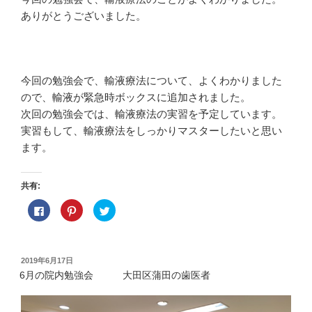
ありがとうございました。
今回の勉強会で、輸液療法について、よくわかりました
ので、輸液が緊急時ボックスに追加されました。
次回の勉強会では、輸液療法の実習を予定しています。
実習もして、輸液療法をしっかりマスターしたいと思い
ます。
共有:
F
ク
ク
a
リ
リ
c
ッ
ッ
e
ク
ク
b
し
し
o
て
て
o
P
T
投
2019年6月17日
k
i
w
稿
で
n
i
6月の院内勉強会 大田区蒲田の歯医者
共
t
t
日:
有
e
t
す
r
e
る
e
r