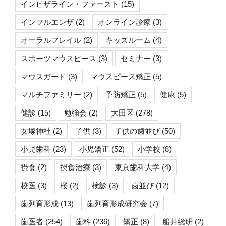
インビザライン・ファースト
(15)
インフルエンザ
(2)
オンライン診療
(3)
オーラルフレイル
(2)
キッズルーム
(4)
スポーツマウスピース
(3)
セミナー
(3)
マウスガード
(3)
マウスピース矯正
(5)
マルチファミリー
(2)
予防矯正
(5)
健康
(5)
健診
(15)
勉強会
(2)
大田区
(278)
女塚神社
(2)
子供
(3)
子供の歯並び
(50)
小児歯科
(23)
小児矯正
(52)
小学校
(8)
摂食
(2)
摂食治療
(3)
東京歯科大学
(4)
校医
(3)
桜
(2)
検診
(3)
歯並び
(12)
歯列育形成
(13)
歯列育形成研究会
(7)
歯医者
(254)
歯科
(236)
矯正
(8)
船井総研
(2)