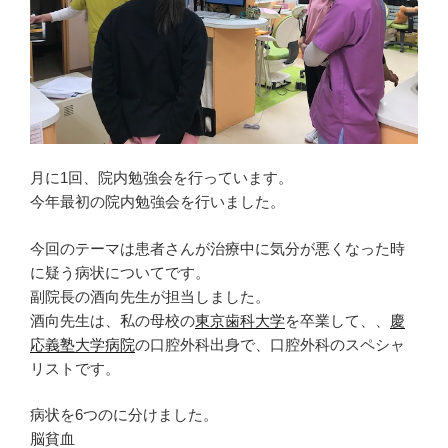
さ
ィ
ド
い
ン
ウ
(
ド
で
新
ウ
開
し
で
き
い
開
ま
ウ
き
す
ィ
ま
)
ン
す
ド
)
ウ
で
開
き
ま
月に1回、院内勉強会を行っています。
す
)
今年最初の院内勉強会を行いました。
今回のテーマは患者さんが治療中に気分が悪くなった時
に疑う病状についてです。
副院長の酒向先生が担当しました。
酒向先生は、私の母校の
東京歯科大学
を卒業して、、
慶
応義塾大学病院
の口腔外科出身で、口腔外科のスペシャ
リストです。
病状を6つのに分けました。
脳貧血