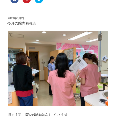
a
リ
リ
c
ッ
ッ
e
ク
ク
b
し
し
o
て
て
o
P
T
投
2019年8月2日
k
i
w
稿
で
n
i
今月の院内勉強会
共
t
t
日:
有
e
t
す
r
e
る
e
r
に
s
で
は
t
共
ク
で
有
リ
共
(
ッ
有
新
ク
(
し
し
新
い
て
し
ウ
く
い
ィ
だ
ウ
ン
さ
ィ
ド
い
ン
ウ
(
ド
で
新
ウ
開
し
で
き
い
開
ま
ウ
き
す
ィ
ま
)
ン
す
ド
)
ウ
で
開
き
ま
月に1回、院内勉強会をしています。