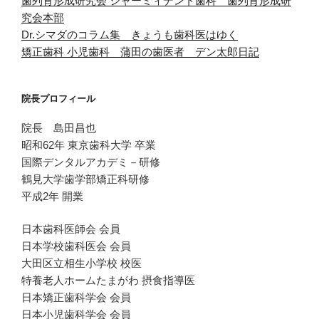
歯列育形成研究会
ジャーミィデント歯科 歯列育形成研
究会本部
Dr.シマダのコラム集 きょうも歯科医はゆく
矯正歯科 小児歯科 蒲田の歯医者 デン太郎日記
院長プロフィール
院長 島田昌也
昭和62年 東京歯科大学 卒業
国際デンタルアカデミ－研修
鶴見大学歯学部矯正科研修
平成2年 開業
日本歯科医師会 会員
日本学校歯科医会 会員
大田区立相生小学校 校医
特養老人ホームたまがわ 摂食指導医
日本矯正歯科学会 会員
日本小児歯科学会 会員