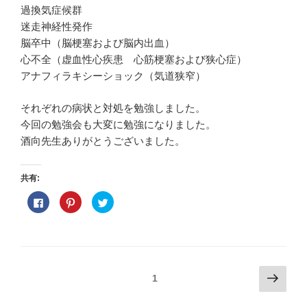
過換気症候群
迷走神経性発作
脳卒中（脳梗塞および脳内出血）
心不全（虚血性心疾患 心筋梗塞および狭心症）
アナフィラキシーショック（気道狭窄）
それぞれの病状と対処を勉強しました。
今回の勉強会も大変に勉強になりました。
酒向先生ありがとうございました。
共有:
F
ク
ク
a
リ
リ
c
ッ
ッ
e
ク
ク
b
し
し
o
て
て
o
P
T
k
i
w
で
n
i
投
次
共
t
t
ページ
1
有
e
t
の
す
r
e
稿
る
e
r
に
s
で