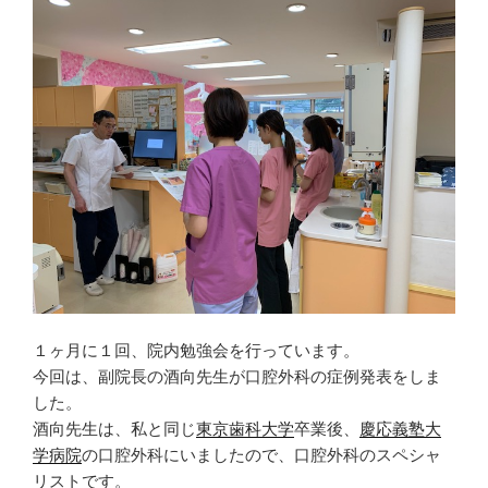
す
r
e
る
e
r
に
s
で
は
t
共
ク
で
有
リ
共
(
ッ
有
新
ク
(
し
し
新
い
て
し
ウ
く
い
ィ
だ
ウ
ン
さ
ィ
ド
い
ン
ウ
(
ド
で
新
ウ
開
し
で
き
い
開
ま
ウ
き
す
ィ
ま
)
ン
す
ド
)
ウ
で
開
き
ま
１ヶ月に１回、院内勉強会を行っています。
す
)
今回は、副院長の酒向先生が口腔外科の症例発表をしま
した。
酒向先生は、私と同じ
東京歯科大学
卒業後、
慶応義塾大
学病院
の口腔外科にいましたので、口腔外科のスペシャ
リストです。