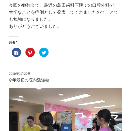
今回の勉強会で、最近の島田歯科医院での口腔外科で、
大切なことを症例として発表してくれましたので、とて
も勉強になりました。
ありがとうございました。
共有:
F
ク
ク
a
リ
リ
c
ッ
ッ
e
ク
ク
b
し
し
o
て
て
o
P
T
投
2019年1月29日
k
i
w
稿
で
n
i
今年最初の院内勉強会
共
t
t
日:
有
e
t
す
r
e
る
e
r
に
s
で
は
t
共
ク
で
有
リ
共
(
ッ
有
新
ク
(
し
し
新
い
て
し
ウ
く
い
ィ
だ
ウ
ン