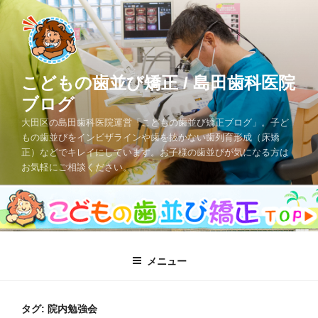
コ
ン
テ
ン
ツ
こどもの歯並び矯正 / 島田歯科医院
へ
ブログ
ス
大田区の島田歯科医院運営「こどもの歯並び矯正ブログ」。子ど
キ
もの歯並びをインビザラインや歯を抜かない歯列育形成（床矯
ッ
正）などでキレイにしています。お子様の歯並びが気になる方は
プ
お気軽にご相談ください。
メニュー
タグ: 院内勉強会