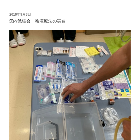
投
2019年9月3日
稿
院内勉強会 輸液療法の実習
日: