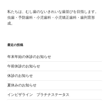
ペ
ナ
は
t
共
ー
ク
で
有
ビ
リ
共
(
ジ
ッ
有
新
私たちは、むし歯のないきれいな歯並びを目指します。
ク
(
し
ゲ
し
新
い
虫歯・予防歯科・小児歯科・小児矯正歯科・歯列育形
て
し
ウ
ー
く
い
ィ
成。
だ
ウ
ン
シ
さ
ィ
ド
い
ン
ウ
(
ド
で
ョ
新
ウ
開
し
で
き
ン
い
開
ま
最近の投稿
ウ
き
す
ィ
ま
)
ン
す
ド
)
年末年始の休診のお知らせ
ウ
で
開
午前休診のお知らせ
き
ま
す
休診のお知らせ
)
夏休みのお知らせ
インビザライン プラチナステータス