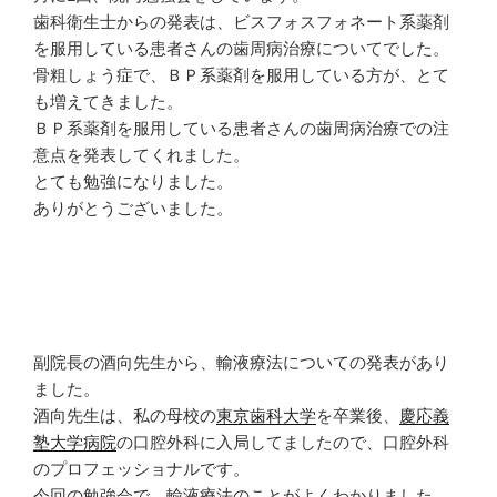
す
)
歯科衛生士からの発表は、ビスフォスフォネート系薬剤
を服用している患者さんの歯周病治療についてでした。
骨粗しょう症で、ＢＰ系薬剤を服用している方が、とて
も増えてきました。
ＢＰ系薬剤を服用している患者さんの歯周病治療での注
意点を発表してくれました。
とても勉強になりました。
ありがとうございました。
副院長の酒向先生から、輸液療法についての発表があり
ました。
酒向先生は、私の母校の
東京歯科大学
を卒業後、
慶応義
塾大学病院
の口腔外科に入局してましたので、口腔外科
のプロフェッショナルです。
今回の勉強会で、輸液療法のことがよくわかりました。