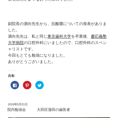
副院長の酒向先生から、抗酸菌についての発表がありま
した。
酒向先生は、私と同じ
東京歯科大学
を卒業後、
慶応義塾
大学病院
の口腔外科にいましたので、口腔外科のスペシ
ャリストです。
今回もとても勉強になりました。
ありがとうございました。
共有:
F
ク
ク
a
リ
リ
c
ッ
ッ
e
ク
ク
b
し
し
o
て
て
o
P
T
投
2019年5月21日
k
i
w
稿
で
n
i
院内勉強会 大田区蒲田の歯医者
共
t
t
日:
有
e
t