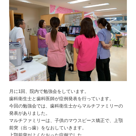
に
s
で
は
t
共
ク
で
有
リ
共
(
ッ
有
新
ク
(
し
し
新
い
て
し
ウ
く
い
ィ
だ
ウ
ン
さ
ィ
ド
い
ン
ウ
(
ド
で
新
ウ
開
し
で
き
い
開
ま
ウ
き
す
ィ
ま
)
ン
す
ド
)
ウ
で
開
き
ま
月に1回、院内で勉強会をしています。
す
)
歯科衛生士と歯科医師が症例発表を行っています。
今回の勉強会では、歯科衛生士からマルチファミリーの
発表がありました。
マルチファミリーは、子供のマウスピース矯正で、上顎
前突（出っ歯）をなおしていきます。
上顎前突がよくなおった症例でした。