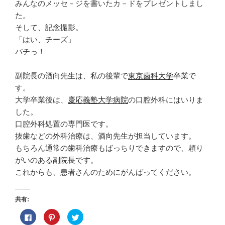
みんなのメッセ－ジを書いたカ－ドをプレゼントしまし
た。
そして、記念撮影。
「はい、チーズ」
パチっ！
副院長の酒向先生は、私の後輩で
東京歯科大学
卒業で
す。
大学卒業後は、
慶応義塾
大学病院
の口腔外科にはいりま
した。
口腔外科処置の専門医です。
抜歯などの外科治療は、酒向先生が担当しています。
もちろん通常の歯科治療もばっちりできますので、頼り
がいのある副院長です。
これからも、患者さんのためにがんばってください。
共有:
F
ク
ク
a
リ
リ