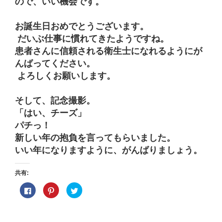
ので、いい機会です。
お誕生日おめでとうございます。
だいぶ仕事に慣れてきたようですね。
患者さんに信頼される衛生士になれるようにが
んばってください。
よろしくお願いします。
そして、記念撮影。
「はい、チーズ」
パチっ！
新しい年の抱負を言ってもらいました。
いい年になりますように、がんばりましょう。
共有:
F
ク
ク
a
リ
リ
c
ッ
ッ
e
ク
ク
b
し
し
o
て
て