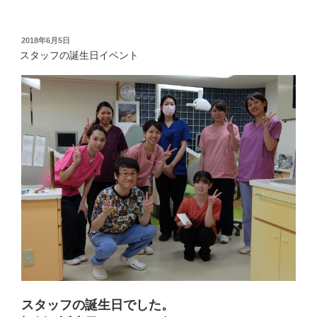
c
ッ
ッ
e
ク
ク
b
し
し
o
て
て
o
P
T
投
2018年6月5日
k
i
w
稿
で
n
i
スタッフの誕生日イベント
共
t
t
日:
有
e
t
す
r
e
る
e
r
に
s
で
は
t
共
ク
で
有
リ
共
(
ッ
有
新
ク
(
し
し
新
い
て
し
ウ
く
い
ィ
だ
ウ
ン
さ
ィ
ド
い
ン
ウ
(
ド
で
新
ウ
開
し
で
き
い
開
ま
ウ
き
す
ィ
ま
)
ン
す
ド
)
ウ
で
開
き
ま
スタッフの誕生日でした。
す