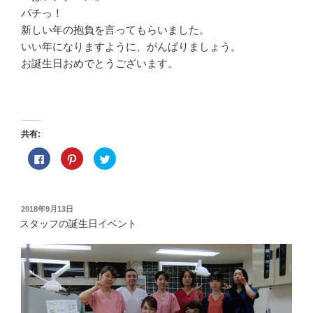
パチっ！
新しい年の抱負を言ってもらいました。
いい年になりますように、がんばりましょう。
お誕生日おめでとうございます。
共有:
F
ク
ク
a
リ
リ
c
ッ
ッ
e
ク
ク
b
し
し
o
て
て
o
P
T
投
2018年9月13日
k
i
w
稿
で
n
i
スタッフの誕生日イベント
共
t
t
日:
有
e
t
す
r
e
る
e
r
に
s
で
は
t
共
ク
で
有
リ
共
(
ッ
有
新
ク
(
し