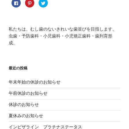
F
ク
ク
a
リ
リ
c
ッ
ッ
e
ク
ク
b
し
し
o
て
て
o
P
T
k
i
w
私たちは、むし歯のないきれいな歯並びを目指します。
で
n
i
共
t
t
虫歯・予防歯科・小児歯科・小児矯正歯科・歯列育形
有
e
t
す
r
e
成。
る
e
r
に
s
で
は
t
共
ク
で
有
リ
共
(
ッ
有
新
ク
(
し
し
新
い
最近の投稿
て
し
ウ
く
い
ィ
だ
ウ
ン
さ
ィ
ド
年末年始の休診のお知らせ
い
ン
ウ
(
ド
で
新
ウ
開
午前休診のお知らせ
し
で
き
い
開
ま
ウ
き
す
休診のお知らせ
ィ
ま
)
ン
す
ド
)
夏休みのお知らせ
ウ
で
開
き
インビザライン プラチナステータス