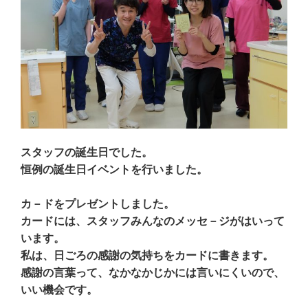
て
し
ウ
く
い
ィ
だ
ウ
ン
さ
ィ
ド
い
ン
ウ
(
ド
で
新
ウ
開
し
で
き
い
開
ま
ウ
き
す
ィ
ま
)
ン
す
ド
)
ウ
で
開
き
ま
スタッフの誕生日でした。
す
)
恒例の誕生日イベントを行いました。
カ－ドをプレゼントしました。
カードには、スタッフみんなのメッセ－ジがはいって
います。
私は、日ごろの感謝の気持ちをカードに書きます。
感謝の言葉って、なかなかじかには言いにくいので、
いい機会です。