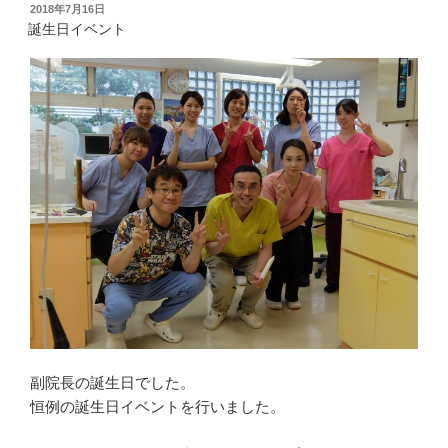
o
P
T
投
2018年7月16日
k
i
w
稿
で
n
i
誕生日イベント
共
t
t
日:
有
e
t
す
r
e
る
e
r
に
s
で
は
t
共
ク
で
有
リ
共
(
ッ
有
新
ク
(
し
し
新
い
て
し
ウ
く
い
ィ
だ
ウ
ン
さ
ィ
ド
い
ン
ウ
(
ド
で
新
ウ
開
し
で
き
い
開
ま
ウ
き
す
ィ
ま
)
ン
す
ド
)
ウ
で
開
き
ま
副院長の誕生日でした。
す
)
恒例の誕生日イベントを行いました。