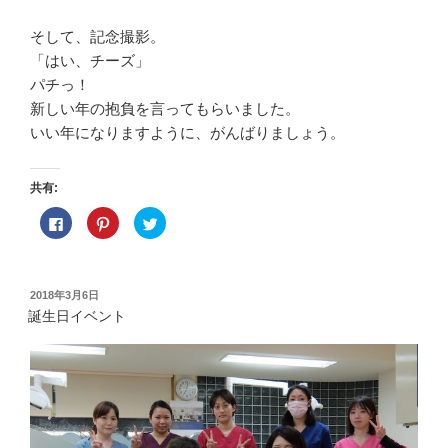
そして、記念撮影。
「はい、チーズ」
パチっ！
新しい年の抱負を言ってもらいました。
いい年になりますように、がんばりましょう。
共有:
F
ク
ク
a
リ
リ
c
ッ
ッ
e
ク
ク
b
し
し
o
て
て
o
P
T
投
2018年3月6日
k
i
w
稿
で
n
i
誕生日イベント
共
t
t
日:
有
e
t
す
r
e
る
e
r
に
s
で
は
t
共
ク
で
有
リ
共
(
ッ
有
新
ク
(
し
し
新
い