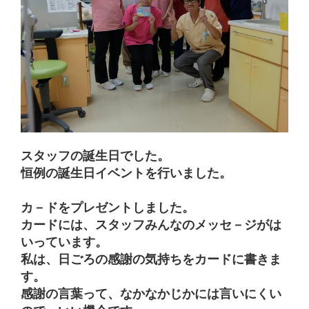
し
新
い
て
し
ウ
く
い
ィ
だ
ウ
ン
さ
ィ
ド
い
ン
ウ
(
ド
で
新
ウ
開
し
で
き
い
開
ま
ウ
き
す
ィ
ま
)
ン
す
ド
)
ウ
で
開
き
ま
スタッフの誕生日でした。
す
)
恒例の誕生日イベントを行いました。
カ－ドをプレゼントしました。
カードには、スタッフみんなのメッセ－ジがは
いっています。
私は、日ごろの感謝の気持ちをカードに書きま
す。
感謝の言葉って、なかなかじかには言いにくい