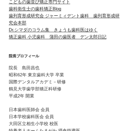
こどもの歯並び矯正専門サイト
歯科衛生士の歯科矯正Blog
歯列育形成研究会
ジャーミィデント歯科 歯列育形成研
究会本部
Dr.シマダのコラム集 きょうも歯科医はゆく
矯正歯科 小児歯科 蒲田の歯医者 デン太郎日記
院長プロフィール
院長 島田昌也
昭和62年 東京歯科大学 卒業
国際デンタルアカデミ－研修
鶴見大学歯学部矯正科研修
平成2年 開業
日本歯科医師会 会員
日本学校歯科医会 会員
大田区立相生小学校 校医
特養老人ホームたまがわ 摂食指導医