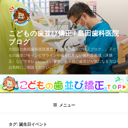
コ
ン
テ
ン
ツ
こどもの歯並び矯正 / 島田歯科医院
へ
ブログ
ス
大田区の島田歯科医院運営「こどもの歯並び矯正ブログ」。子ど
キ
もの歯並びをインビザラインや歯を抜かない歯列育形成（床矯
ッ
正）などでキレイにしています。お子様の歯並びが気になる方は
プ
お気軽にご相談ください。
メニュー
タグ: 誕生日イベント