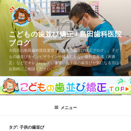
コ
ン
テ
ン
ツ
こどもの歯並び矯正 / 島田歯科医院
へ
ブログ
ス
大田区の島田歯科医院運営「こどもの歯並び矯正ブログ」。子ど
キ
もの歯並びをインビザラインや歯を抜かない歯列育形成（床矯
ッ
正）などでキレイにしています。お子様の歯並びが気になる方は
プ
お気軽にご相談ください。
メニュー
タグ: 子供の歯並び