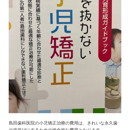
だ
ウ
ン
さ
ィ
ド
い
ン
ウ
(
ド
で
新
ウ
開
し
で
き
い
開
ま
ウ
き
す
ィ
ま
)
ン
す
ド
)
ウ
で
開
き
ま
す
)
島田歯科医院の小児矯正治療の費用は、きれいな永久歯
の歯並びにするための総合的な費用となります。