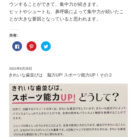
ウンすることができて、集中力が続きます。
ヒットやシュートも、鼻呼吸によって集中力が続いたこ
とが大きな要因となっていると思われます。
共有:
F
ク
ク
a
リ
リ
c
ッ
ッ
e
ク
ク
b
し
し
o
て
て
o
P
T
投
2021年6月26日
k
i
w
稿
で
n
i
きれいな歯並びは 脳力UP! スポーツ能力UP！その２
共
t
t
日:
有
e
t
す
r
e
る
e
r
に
s
で
は
t
共
ク
で
有
リ
共
(
ッ
有
新
ク
(
し
し
新
い
て
し
ウ
く
い
ィ
だ
ウ
ン
さ
ィ
ド
い
ン
ウ
(
ド
で