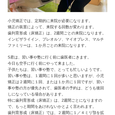
ン
す
ド
)
ウ
で
開
き
ま
小児矯正では、定期的に来院が必要になります。
す
)
矯正の装置によって、来院する回数が変わります。
歯列育形成（床矯正）は、2週間ごとの来院になります。
インビザライイン、プレオルソ、マイオブレス、マルチ
ファミリーは、１か月ごとの来院になります。
S君は、習い事や塾に行く前に歯医者にきます。
今日も空手に行く前にやって来ました。
子供たちは、習い事や塾で、とっても忙しいようです。
習い事や塾は、１週間に１回が多いと思いますが、小児
矯正は２週間に１回、または１か月に１回ですが、習い
事や塾の方が優先されて、歯医者の予約は、どうも後回
しになっている場合があります。
特に歯列育形成（床矯正）は、2週間ごとになりますの
で、もっと期間をあけれないかとよく言われます。
歯列育形成（床矯正）では、２週間に１／４ミリ顎を拡