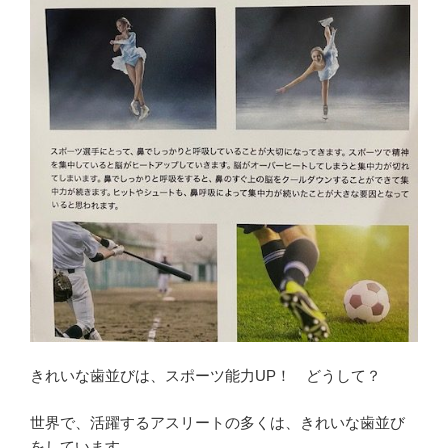
新
ウ
開
し
で
き
い
開
ま
ウ
き
す
ィ
ま
)
ン
す
ド
)
ウ
で
開
き
ま
す
)
きれいな歯並びは、スポーツ能力UP！ どうして？
世界で、活躍するアスリートの多くは、きれいな歯並び
をしています。