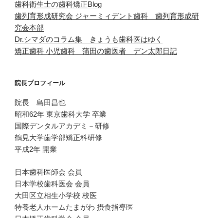
歯科衛生士の歯科矯正Blog
歯列育形成研究会
ジャーミィデント歯科 歯列育形成研
究会本部
Dr.シマダのコラム集 きょうも歯科医はゆく
矯正歯科 小児歯科 蒲田の歯医者 デン太郎日記
院長プロフィール
院長 島田昌也
昭和62年 東京歯科大学 卒業
国際デンタルアカデミ－研修
鶴見大学歯学部矯正科研修
平成2年 開業
日本歯科医師会 会員
日本学校歯科医会 会員
大田区立相生小学校 校医
特養老人ホームたまがわ 摂食指導医