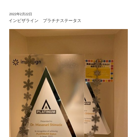
投
2022年2月22日
稿
インビザライン プラチナステータス
日: