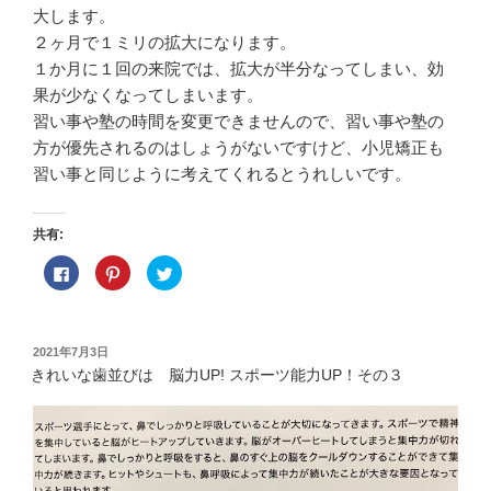
大します。
２ヶ月で１ミリの拡大になります。
１か月に１回の来院では、拡大が半分なってしまい、効
果が少なくなってしまいます。
習い事や塾の時間を変更できませんので、習い事や塾の
方が優先されるのはしょうがないですけど、小児矯正も
習い事と同じように考えてくれるとうれしいです。
共有:
F
ク
ク
a
リ
リ
c
ッ
ッ
e
ク
ク
b
し
し
o
て
て
o
P
T
投
2021年7月3日
k
i
w
稿
で
n
i
きれいな歯並びは 脳力UP! スポーツ能力UP！その３
共
t
t
日:
有
e
t
す
r
e
る
e
r
に
s
で
は
t
共
ク
で
有
リ
共
(