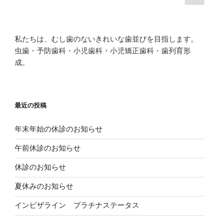
の
す
r
e
稿
る
e
r
ペ
に
s
で
ナ
は
t
共
ー
ク
で
有
ビ
リ
共
(
ジ
ッ
有
新
私たちは、むし歯のないきれいな歯並びを目指します。
ク
(
し
ゲ
し
新
い
虫歯・予防歯科・小児歯科・小児矯正歯科・歯列育形
て
し
ウ
ー
く
い
ィ
成。
だ
ウ
ン
シ
さ
ィ
ド
い
ン
ウ
(
ド
で
ョ
新
ウ
開
し
で
き
ン
い
開
ま
最近の投稿
ウ
き
す
ィ
ま
)
ン
す
ド
)
年末年始の休診のお知らせ
ウ
で
開
午前休診のお知らせ
き
ま
す
休診のお知らせ
)
夏休みのお知らせ
インビザライン プラチナステータス