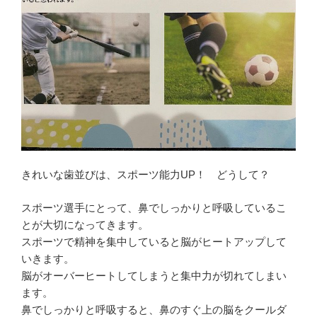
ッ
有
新
ク
(
し
し
新
い
て
し
ウ
く
い
ィ
だ
ウ
ン
さ
ィ
ド
い
ン
ウ
(
ド
で
新
ウ
開
し
で
き
い
開
ま
ウ
き
す
ィ
ま
)
ン
す
ド
)
ウ
で
開
き
ま
きれいな歯並びは、スポーツ能力UP！ どうして？
す
)
スポーツ選手にとって、鼻でしっかりと呼吸しているこ
とが大切になってきます。
スポーツで精神を集中していると脳がヒートアップして
いきます。
脳がオーバーヒートしてしまうと集中力が切れてしまい
ます。
鼻でしっかりと呼吸すると、鼻のすぐ上の脳をクールダ