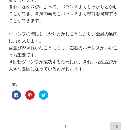
きれいな歯並びによって、バランスよくしっかりとかむ
ことができ、全身の筋肉もバランスよく機能を発揮する
ことができます。
ジャンプの時にしっかりとかむことにより、全身の筋肉
に力が入ります。
歯並びがきれいなことにより、左右のバランスがいいこ
とも重要です。
４回転ジャンプが成功するためには、きれいな歯並びが
大きな要因になっていると思われます。
共有:
F
ク
ク
a
リ
リ
c
ッ
ッ
e
ク
ク
b
し
し
o
て
て
o
P
T
k
i
w
で
n
i
投
次
共
t
t
ページ
1
有
e
t