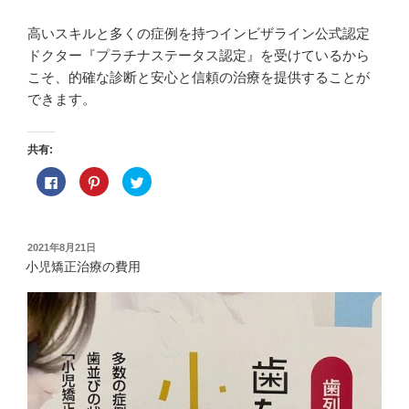
高いスキルと多くの症例を持つインビザライン公式認定
ドクター『プラチナステータス認定』を受けているから
こそ、的確な診断と安心と信頼の治療を提供することが
できます。
共有:
F
ク
ク
a
リ
リ
c
ッ
ッ
e
ク
ク
b
し
し
o
て
て
o
P
T
投
2021年8月21日
k
i
w
稿
で
n
i
小児矯正治療の費用
共
t
t
日:
有
e
t
す
r
e
る
e
r
に
s
で
は
t
共
ク
で
有
リ
共
(
ッ
有
新
ク
(
し
し
新
い
て
し
ウ
く
い
ィ