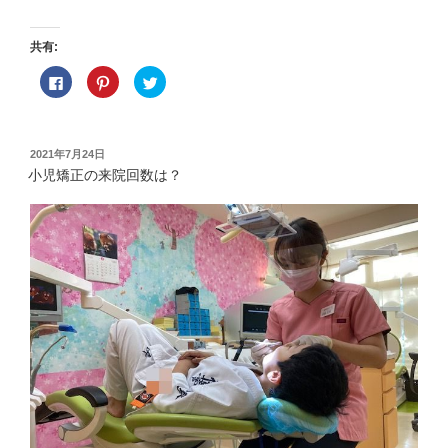
共有:
F
ク
ク
a
リ
リ
c
ッ
ッ
e
ク
ク
b
し
し
o
て
て
o
P
T
投
2021年7月24日
k
i
w
稿
で
n
i
小児矯正の来院回数は？
共
t
t
日:
有
e
t
す
r
e
る
e
r
に
s
で
は
t
共
ク
で
有
リ
共
(
ッ
有
新
ク
(
し
し
新
い
て
し
ウ
く
い
ィ
だ
ウ
ン
さ
ィ
ド
い
ン
ウ
(
ド
で
新
ウ
開
し
で
き
い
開
ま
ウ
き
す
ィ
ま
)